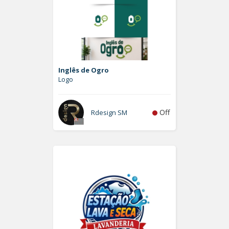
Inglês de Ogro
Logo
Off
Rdesign SM