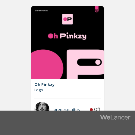
Oh Pinkzy
Logo
Off
brener.mattos