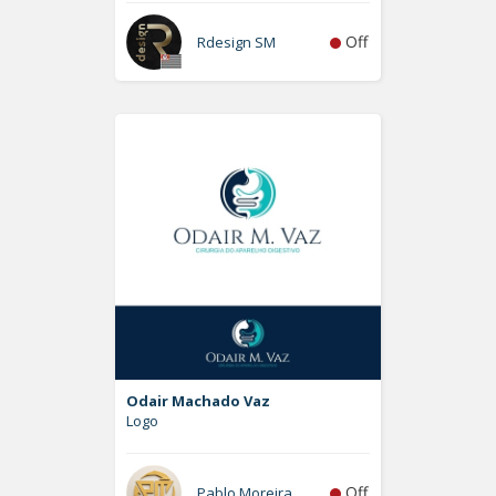
Off
Rdesign SM
Odair Machado Vaz
Logo
Off
Pablo Moreira