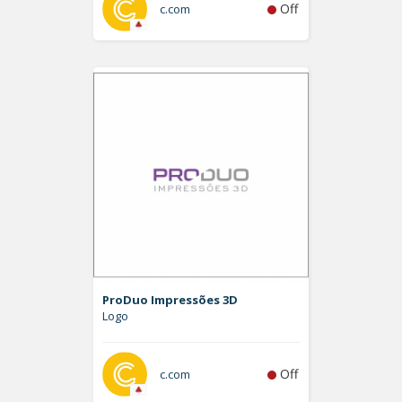
Off
c.com
ProDuo Impressões 3D
Logo
Off
c.com