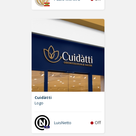
Cuidàtti
Logo
Off
LuisNetto