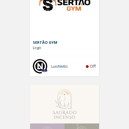
SERTÃO GYM
Logo
Off
LuisNetto