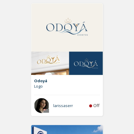
Odoyá
Logo
Off
larissaserr