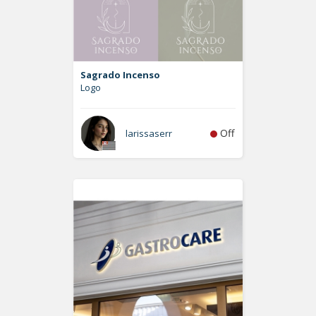
Sagrado Incenso
Logo
Off
larissaserr