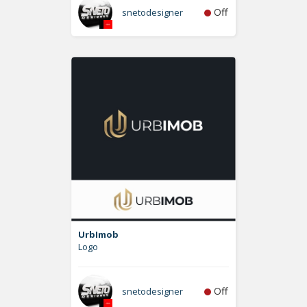
Off
snetodesigner
UrbImob
Logo
Off
snetodesigner