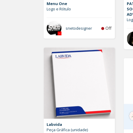
Menu One
PAT
Logo e Rótulo
SO
AD
Lo
Off
snetodesigner
Labvida
Peça Gráfica (unidade)