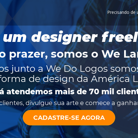
Precisando de
 um designer free
o prazer, somos o
We La
os junto a We Do Logos somo
forma de design da América L
já atendemos mais de 70 mil clien
lientes, divulgue sua arte e comece a ganhar
CADASTRE-SE AGORA