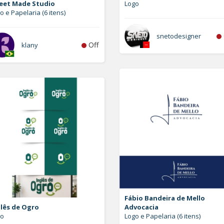
eet Made Studio
Logo
o e Papelaria (6 itens)
snetodesigner
Off
klany
Fábio Bandeira de Mello
glês de Ogro
Advocacia
go
Logo e Papelaria (6 itens)