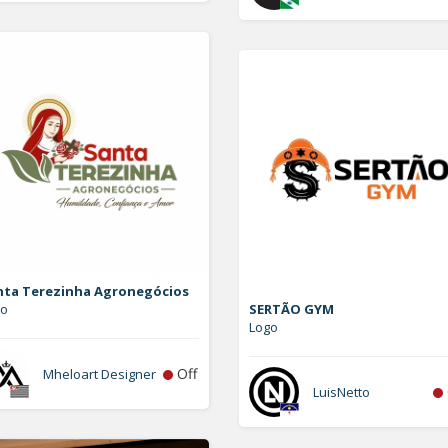
nta Terezinha Agronegócios
go
SERTÃO GYM
Logo
Off
Mheloart Designer
LuisNetto