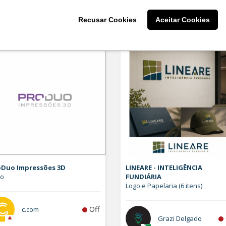
Off
snetodesigner
larissaserr
Recusar Cookies
Aceitar Cookies
oDuo Impressões 3D
LINEARE - INTELIGÊNCIA
go
FUNDIÁRIA
Logo e Papelaria (6 itens)
Off
c.com
Grazi Delgado