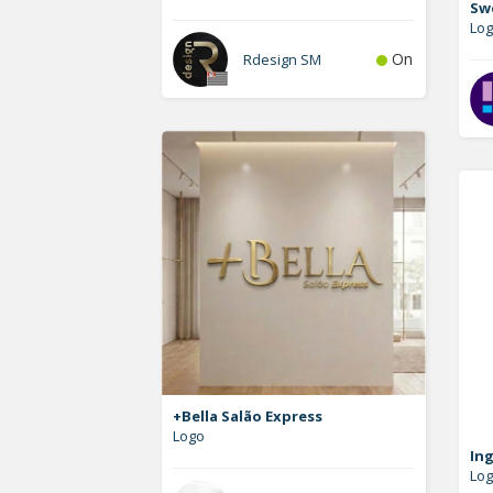
Sw
Log
On
Rdesign SM
+Bella Salão Express
Logo
In
Lo