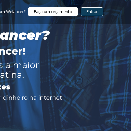
 um Welancer?
Faça um orçamento
Entrar
lancer?
ncer
!
s a maior
atina.
tes
 dinheiro na internet