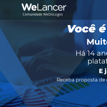
Comunidade WeDoLogos
Você é
Muit
Há 14 an
plata
E 
Receba proposta de c