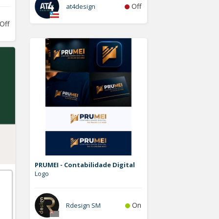
Off
at4design
Off
PRUMEI - Contabilidade Digital
Logo
On
Rdesign SM