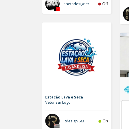
Off
snetodesigner
Estacão Lava e Seca
Vetorizar Logo
Plu
Lo
On
Rdesign SM