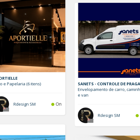
ORTIELLE
o e Papelaria (6 itens)
SANETS - CONTROLE DE PRAG
Envelopamento de carro, camin
e van
On
Rdesign SM
Rdesign SM