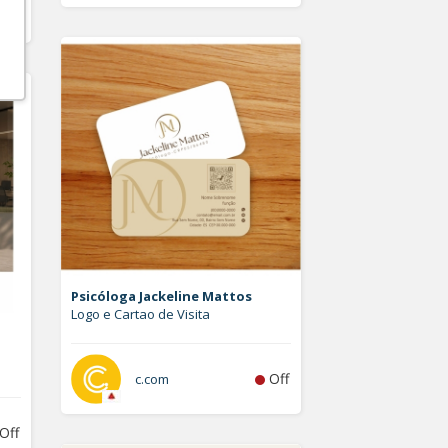
Off
Psicóloga Jackeline Mattos
Logo e Cartao de Visita
Off
c.com
Off