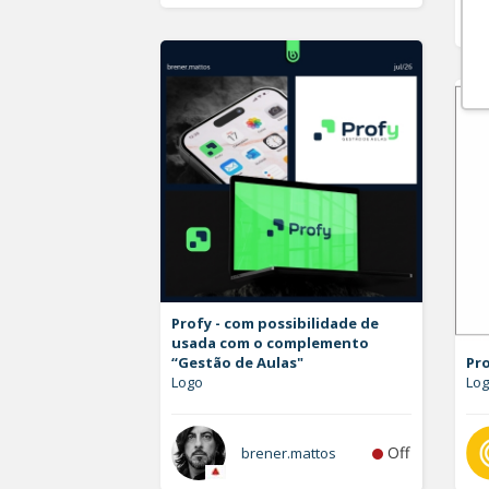
Profy - com possibilidade de
usada com o complemento
“Gestão de Aulas"
Pr
Logo
Lo
Off
brener.mattos