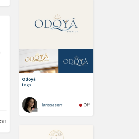
Odoyá
Logo
Off
larissaserr
Off