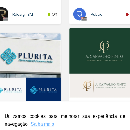
On
Rdesign SM
Rubao
A. Carvalho Pinto Sociedade
rita
Individual de Advocacia
go
Logo
Utilizamos cookies para melhorar sua experiência de
navegação.
Saiba mais