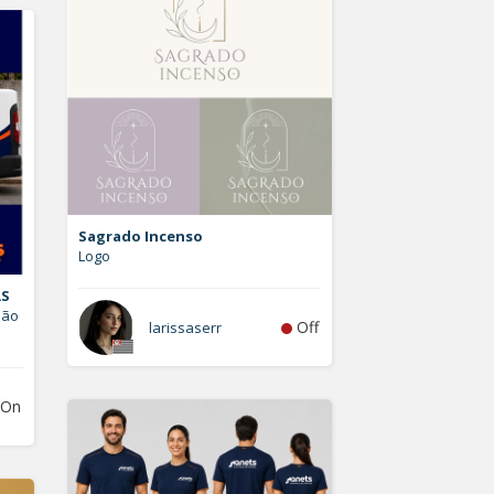
Sagrado Incenso
Logo
AS
hão
Off
larissaserr
On