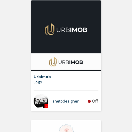
UrbImob
Logo
Off
snetodesigner