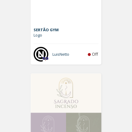
SERTÃO GYM
Logo
Off
LuisNetto