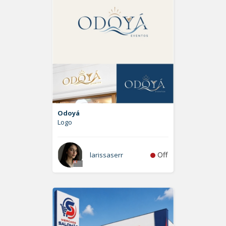
Odoyá
Logo
Off
larissaserr