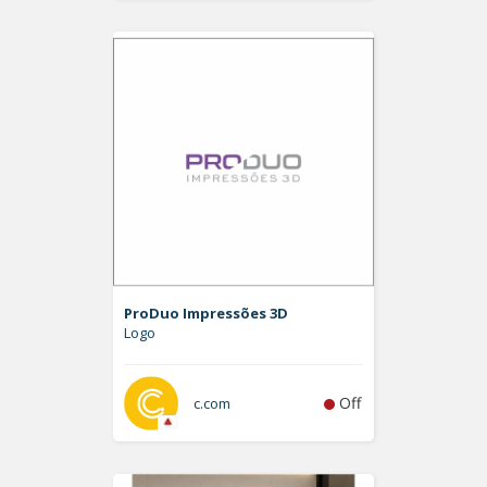
ProDuo Impressões 3D
Logo
Off
c.com