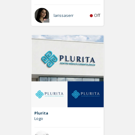
Off
larissaserr
Plurita
Logo