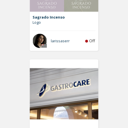
Sagrado Incenso
Logo
Off
larissaserr