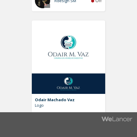
Off
Rdesign SM
Odair Machado Vaz
Logo
Off
Pablo Moreira