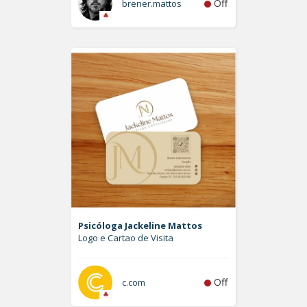
Off
brener.mattos
Psicóloga Jackeline Mattos
Logo e Cartao de Visita
Off
c.com