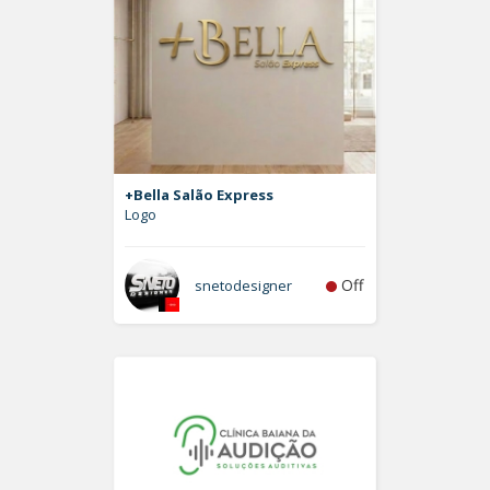
+Bella Salão Express
Logo
Off
snetodesigner