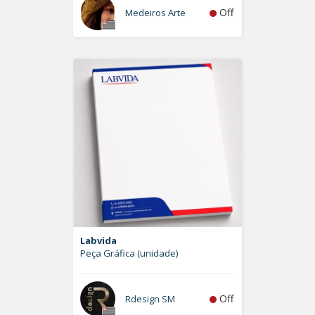
Off
Medeiros Arte
Labvida
Peça Gráfica (unidade)
Off
Rdesign SM