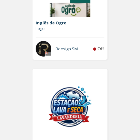
Inglês de Ogro
Logo
Off
Rdesign SM