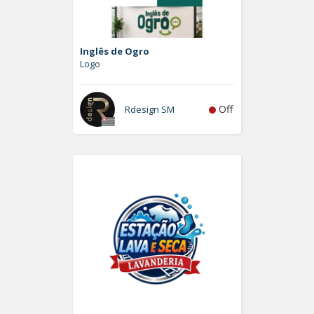
Inglês de Ogro
Logo
Off
Rdesign SM