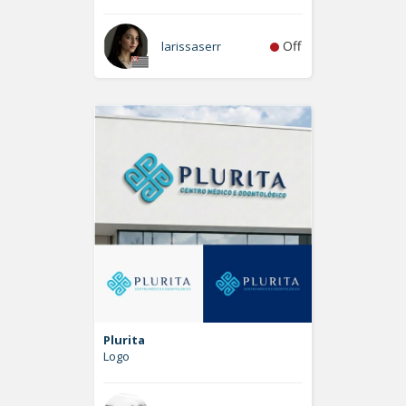
Off
larissaserr
Plurita
Logo