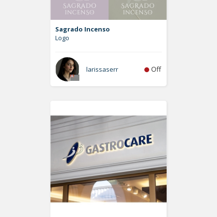
Sagrado Incenso
Logo
Off
larissaserr