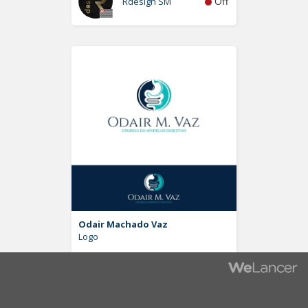
Off
Rdesign SM
Odair Machado Vaz
Logo
Off
Pablo Moreira