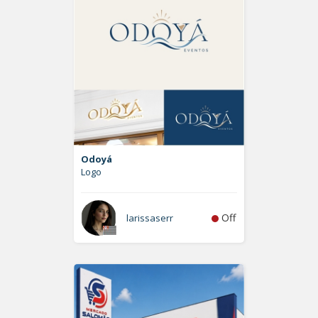
Odoyá
Logo
Off
larissaserr