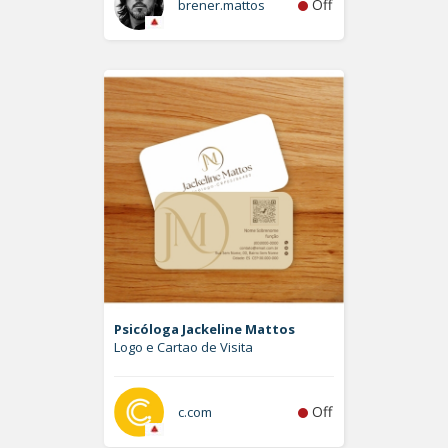
Off
brener.mattos
Psicóloga Jackeline Mattos
Logo e Cartao de Visita
Off
c.com