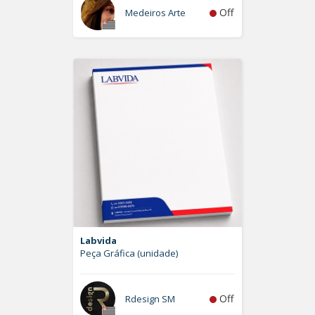
Off
Medeiros Arte
Labvida
Peça Gráfica (unidade)
Off
Rdesign SM