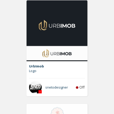
UrbImob
Logo
Off
snetodesigner