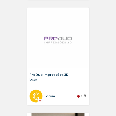
ProDuo Impressões 3D
Logo
Off
c.com