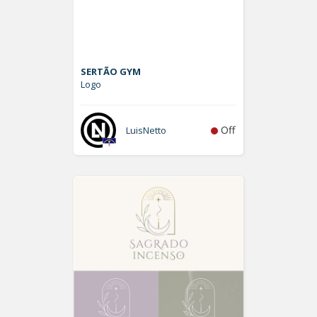
SERTÃO GYM
Logo
Off
LuisNetto