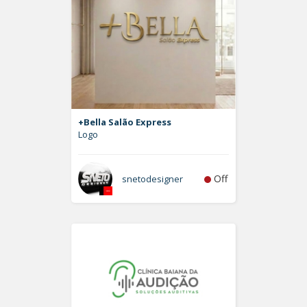
+Bella Salão Express
Logo
Off
snetodesigner