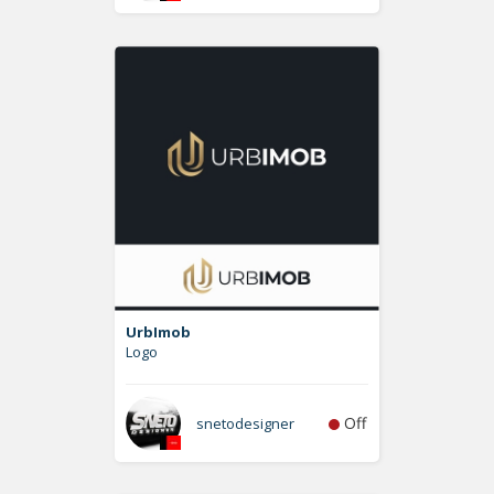
UrbImob
Logo
Off
snetodesigner