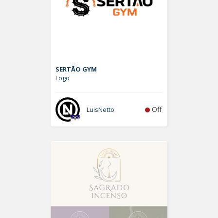
SERTÃO GYM
Logo
Off
LuisNetto