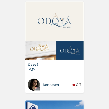
Odoyá
Logo
Off
larissaserr