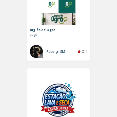
Inglês de Ogro
Logo
Off
Rdesign SM