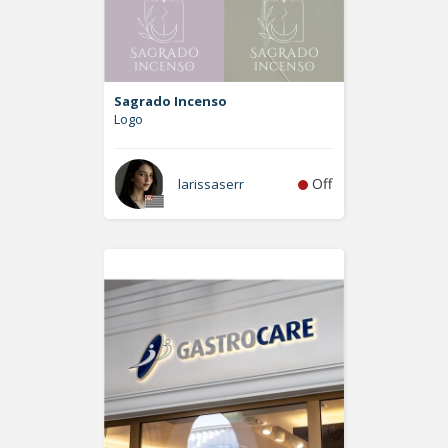
Sagrado Incenso
Logo
Off
larissaserr