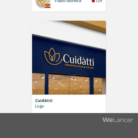
Off
Pablo Moreira
Cuidàtti
Logo
Off
LuisNetto