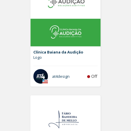
Clínica Baiana da Audição
Logo
Off
at4design