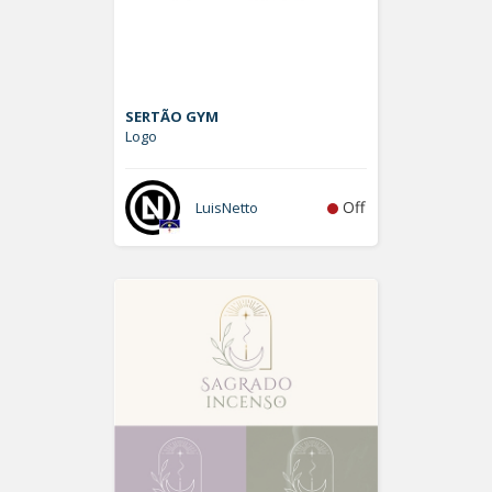
SERTÃO GYM
Logo
Off
LuisNetto