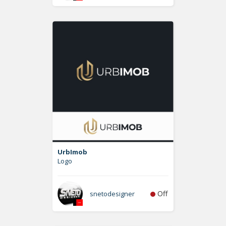
UrbImob
Logo
Off
snetodesigner