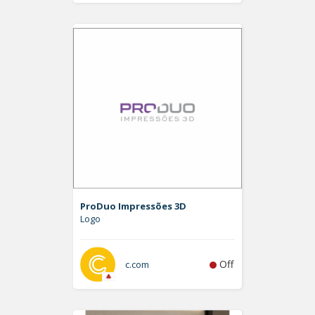
ProDuo Impressões 3D
Logo
Off
c.com