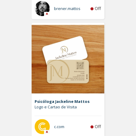
Off
brener.mattos
Psicóloga Jackeline Mattos
Logo e Cartao de Visita
Off
c.com