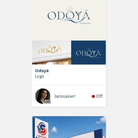
Odoyá
Logo
Off
larissaserr