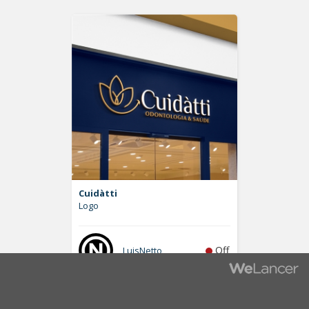
Cuidàtti
Logo
Off
LuisNetto