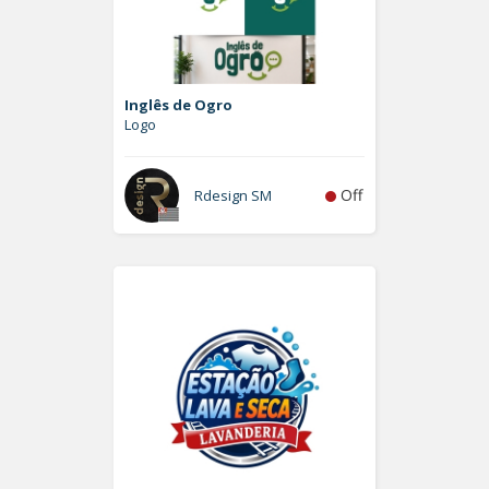
Inglês de Ogro
Logo
Off
Rdesign SM