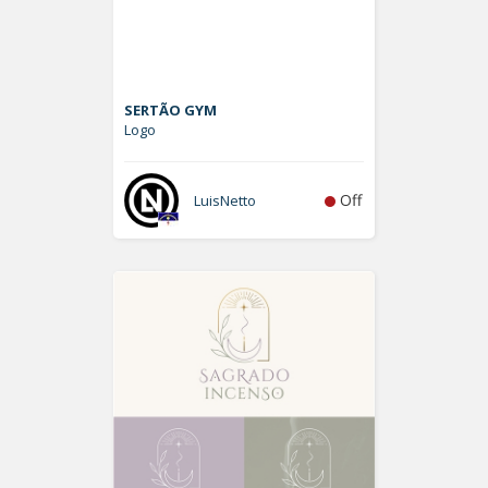
SERTÃO GYM
Logo
Off
LuisNetto