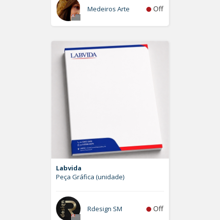
Off
Medeiros Arte
Labvida
Peça Gráfica (unidade)
Off
Rdesign SM