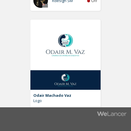
Off
Rdesign SM
Odair Machado Vaz
Logo
Off
Pablo Moreira