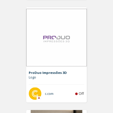
ProDuo Impressões 3D
Logo
Off
c.com