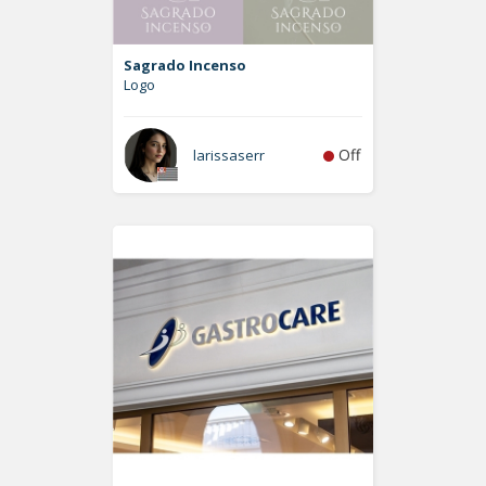
Sagrado Incenso
Logo
Off
larissaserr