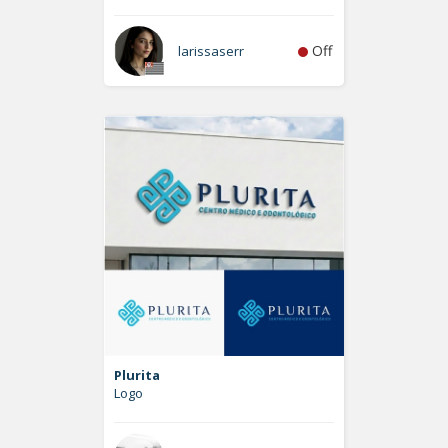
Off
larissaserr
Plurita
Logo