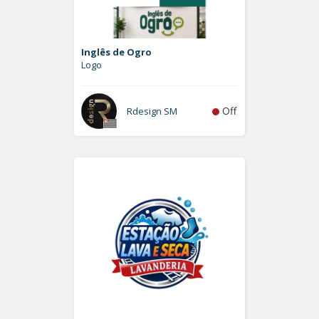
Inglês de Ogro
Logo
Off
Rdesign SM