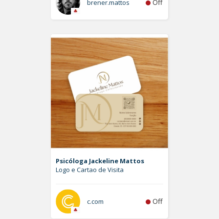
Off
brener.mattos
Psicóloga Jackeline Mattos
Logo e Cartao de Visita
Off
c.com