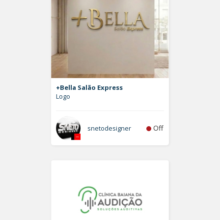
+Bella Salão Express
Logo
Off
snetodesigner