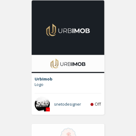
UrbImob
Logo
Off
snetodesigner