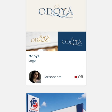
Odoyá
Logo
Off
larissaserr