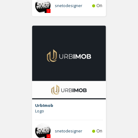
On
snetodesigner
UrbImob
Logo
On
snetodesigner