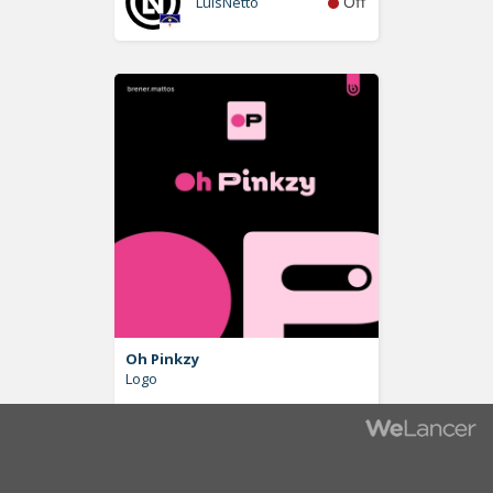
Off
LuisNetto
Oh Pinkzy
Logo
Off
brener.mattos