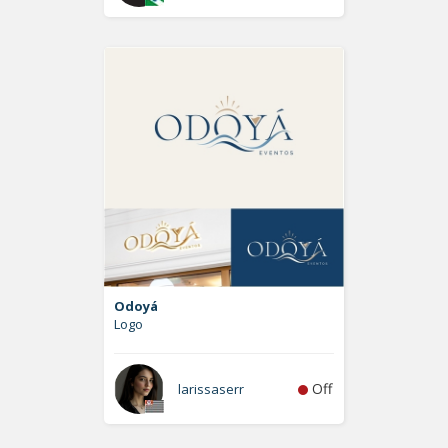
Odoyá
Logo
Off
larissaserr