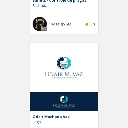
Sanets - Controle de pragas
Fachada
On
Rdesign SM
Odair Machado Vaz
Logo