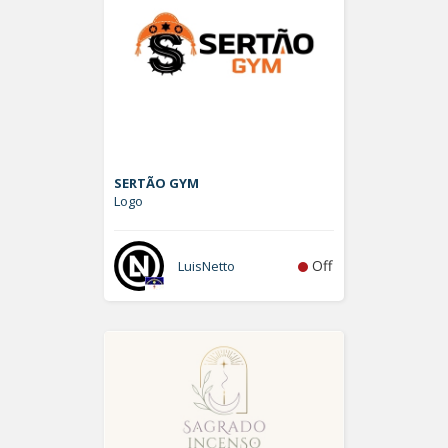
SERTÃO GYM
Logo
Off
LuisNetto