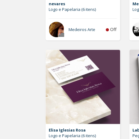
nevares
Me
Logo e Papelaria (6 itens)
Log
Off
Medeiros Arte
Elisa Iglesias Rosa
La
Logo e Papelaria (6 itens)
Peç