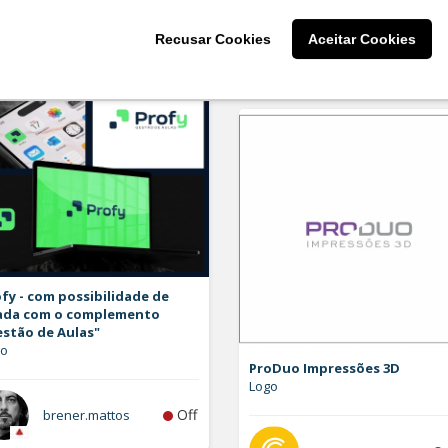
Recusar Cookies
Aceitar Cookies
larissaserr
fy - com possibilidade de
ada com o complemento
estão de Aulas"
go
ProDuo Impressões 3D
Logo
Off
brener.mattos