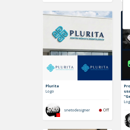
Plurita
Pro
Logo
us
“G
Lo
Off
snetodesigner