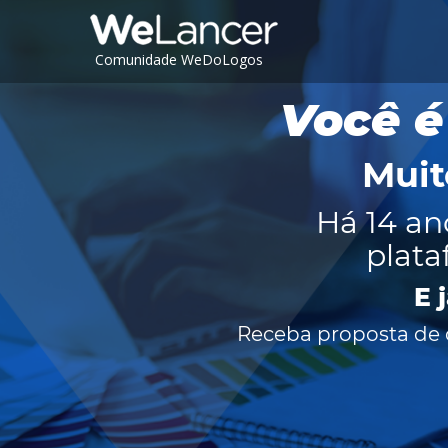
Comunidade WeDoLogos
Você é
Muit
Há 14 an
plata
E 
Receba proposta de c