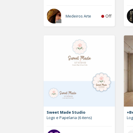
Off
Medeiros Arte
Sweet Made Studio
+Be
Logo e Papelaria (6 itens)
Lo