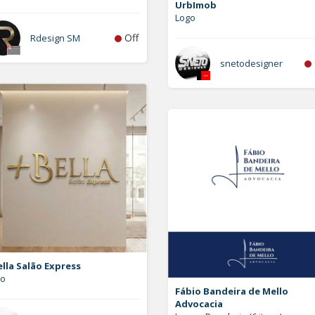
UrbImob
Logo
Off
Rdesign SM
snetodesigner
lla Salão Express
go
Fábio Bandeira de Mello
Advocacia