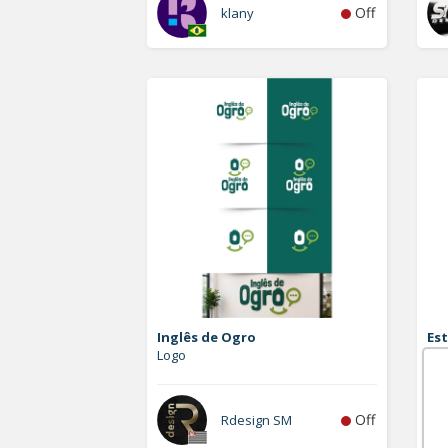
Off
klany
Inglês de Ogro
Est
Logo
Vet
Off
Rdesign SM