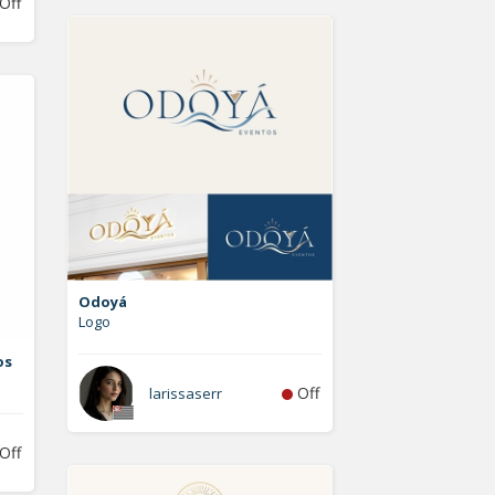
Off
Odoyá
Logo
os
Off
larissaserr
Off