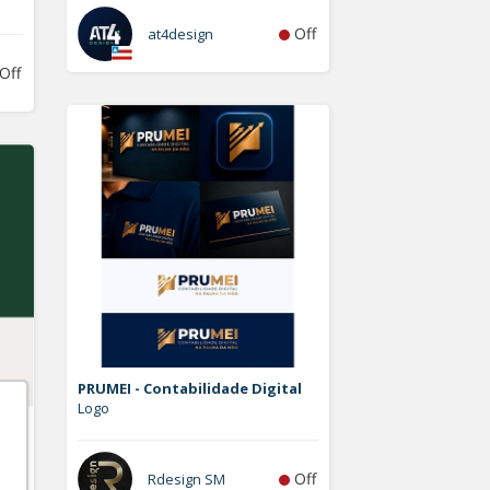
Off
at4design
Off
PRUMEI - Contabilidade Digital
Logo
Off
Rdesign SM