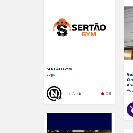
SERTÃO GYM
Logo
Ga
Cir
Ap
Vet
Off
LuisNetto