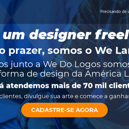
Precisando de
 um designer free
o prazer, somos o
We La
os junto a We Do Logos somo
forma de design da América L
já atendemos mais de 70 mil clien
lientes, divulgue sua arte e comece a ganhar
CADASTRE-SE AGORA