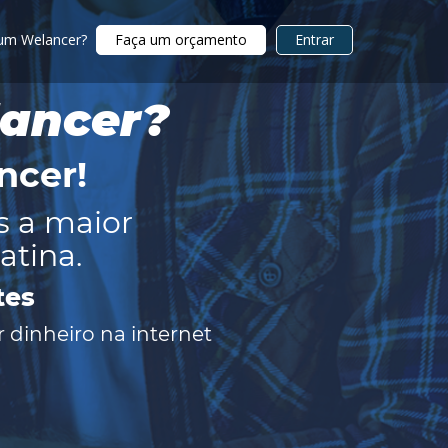
 um Welancer?
Faça um orçamento
Entrar
lancer?
ncer
!
s a maior
atina.
tes
 dinheiro na internet