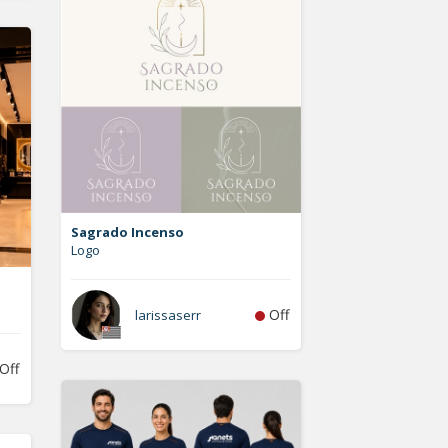
Sagrado Incenso
Logo
Off
larissaserr
Off