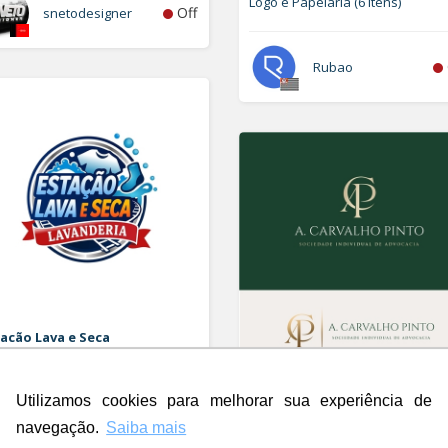
Logo e Papelaria (6 itens)
Off
snetodesigner
Rubao
acão Lava e Seca
orizar Logo
A. Carvalho Pinto Sociedade
Utilizamos cookies para melhorar sua experiência de
Individual de Advocacia
Off
Rdesign SM
Logo
navegação.
Saiba mais