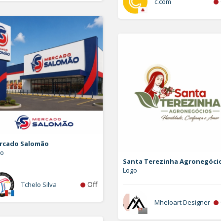
c.com
rcado Salomão
go
Santa Terezinha Agronegóci
Logo
Off
Tchelo Silva
Mheloart Designer