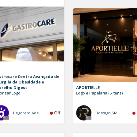
strocare Centro Avançado de
urgiia da Obesidade e
arelho Digest
APORTIELLE
orizar Logo
Logo e Papelaria (6 itens)
Off
Pegoraro Ade
Rdesign SM