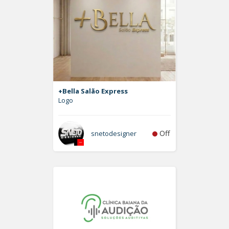
+Bella Salão Express
Logo
Off
snetodesigner