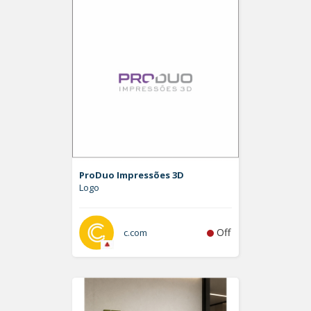
ProDuo Impressões 3D
Logo
Off
c.com