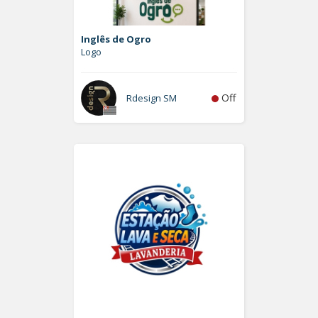
Inglês de Ogro
Logo
Off
Rdesign SM