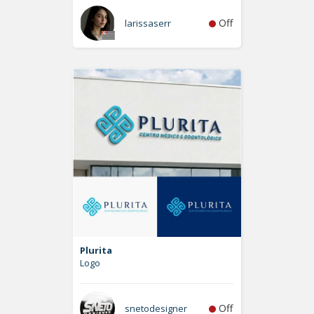
Off
larissaserr
Plurita
Logo
Off
snetodesigner