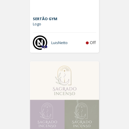
SERTÃO GYM
Logo
Off
LuisNetto