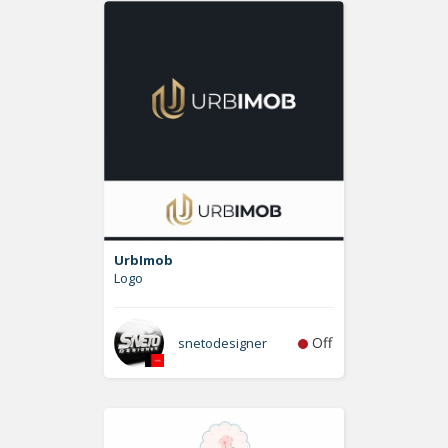
UrbImob
Logo
Off
snetodesigner