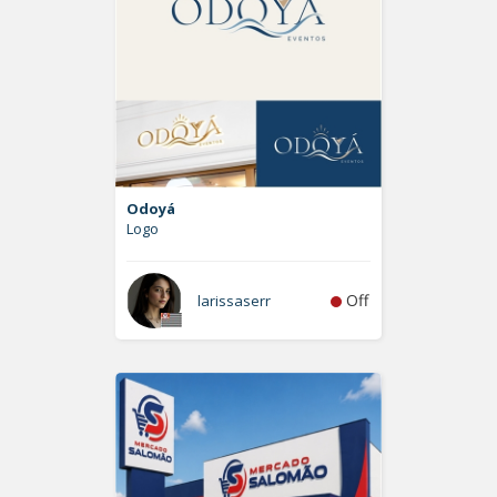
Odoyá
Logo
Off
larissaserr