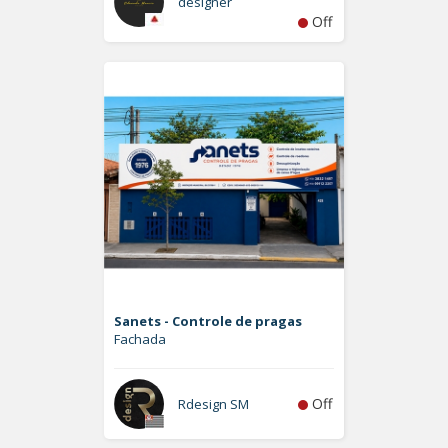
designer
Off
Sanets - Controle de pragas
Fachada
Off
Rdesign SM