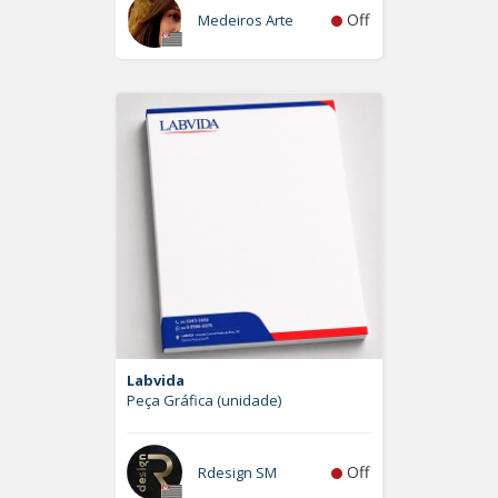
Off
Medeiros Arte
Labvida
Peça Gráfica (unidade)
Off
Rdesign SM