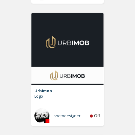
UrbImob
Logo
Off
snetodesigner