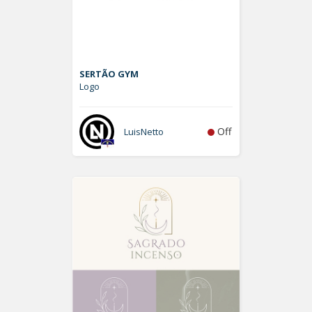
SERTÃO GYM
Logo
Off
LuisNetto