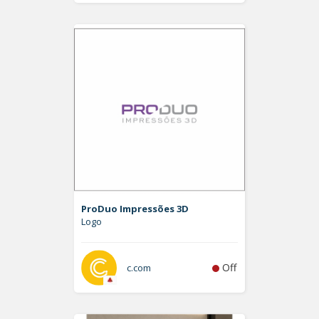
ProDuo Impressões 3D
Logo
Off
c.com