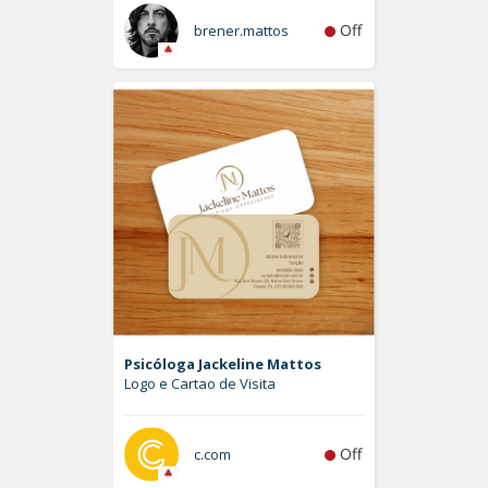
Off
brener.mattos
Psicóloga Jackeline Mattos
Logo e Cartao de Visita
Off
c.com