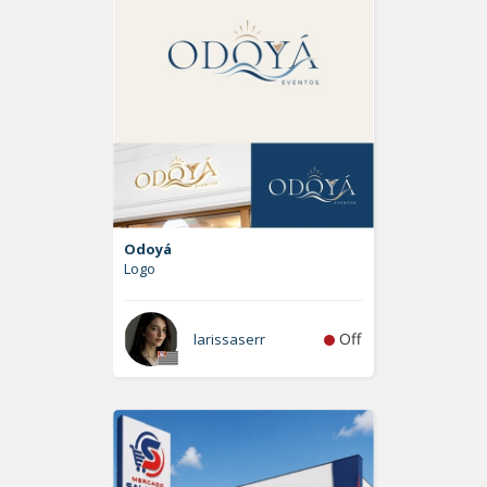
Odoyá
Logo
Off
larissaserr