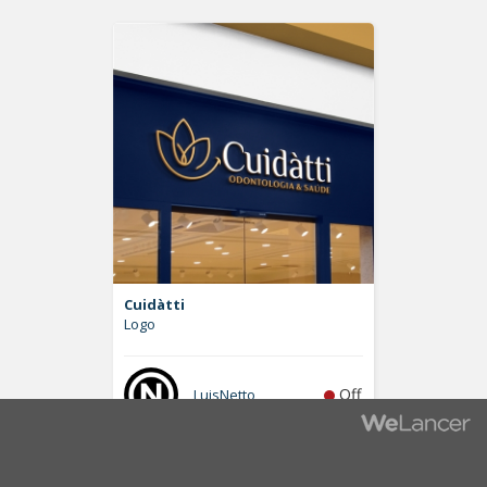
Cuidàtti
Logo
Off
LuisNetto