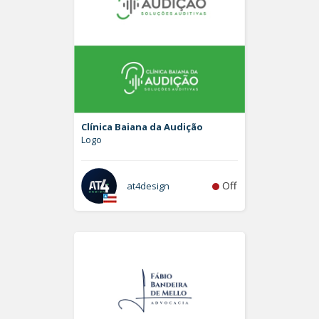
Clínica Baiana da Audição
Logo
Off
at4design