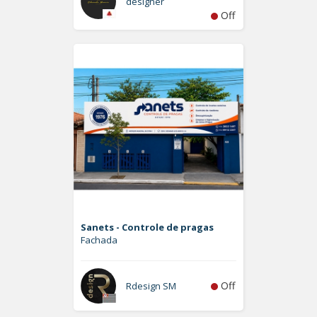
designer
Off
Sanets - Controle de pragas
Fachada
Off
Rdesign SM