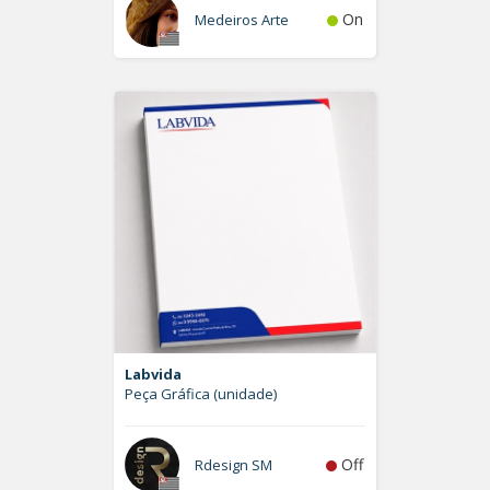
On
Medeiros Arte
Labvida
Peça Gráfica (unidade)
Off
Rdesign SM