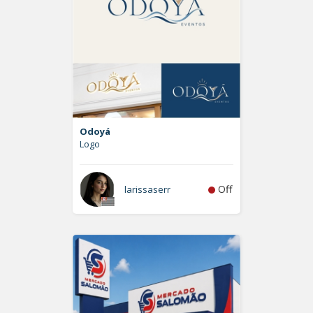
Odoyá
Logo
Off
larissaserr