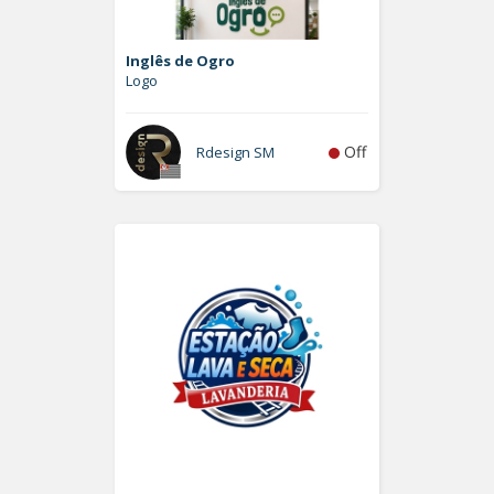
Inglês de Ogro
Logo
Off
Rdesign SM