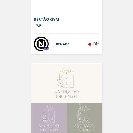
SERTÃO GYM
Logo
Off
LuisNetto