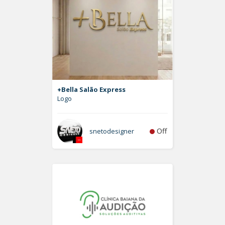
+Bella Salão Express
Logo
Off
snetodesigner