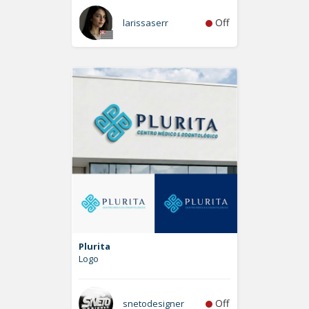
Off
larissaserr
Plurita
Logo
Off
snetodesigner