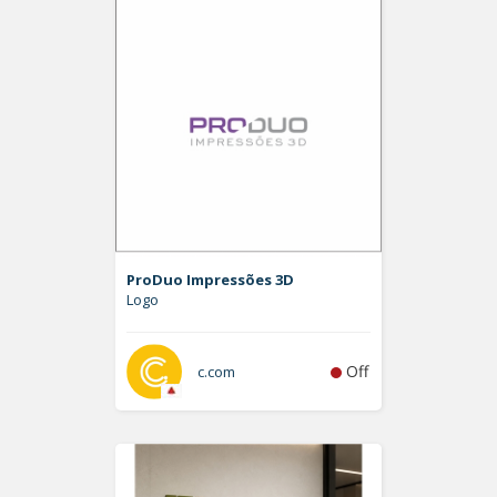
ProDuo Impressões 3D
Logo
Off
c.com