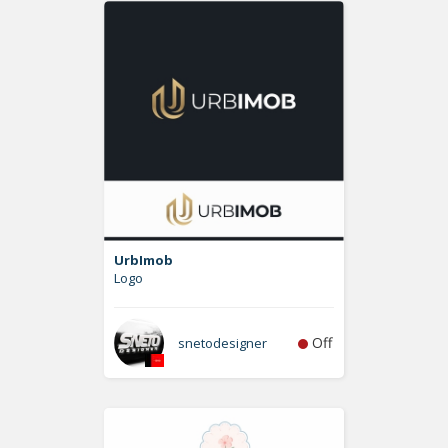
UrbImob
Logo
Off
snetodesigner