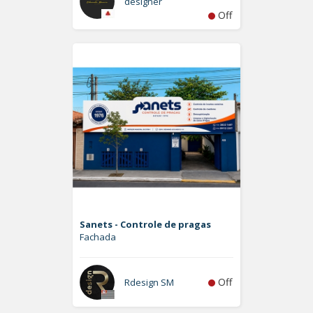
designer
Off
Sanets - Controle de pragas
Fachada
Off
Rdesign SM