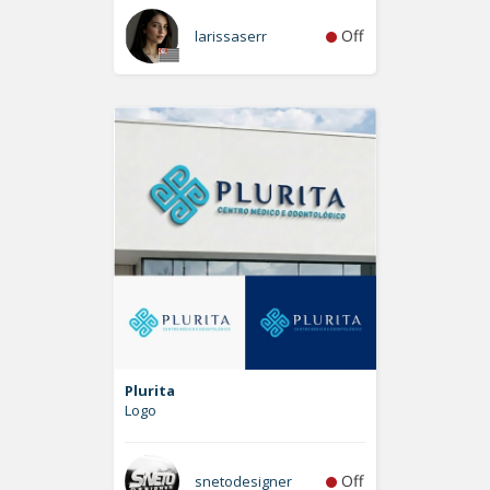
Off
larissaserr
Plurita
Logo
Off
snetodesigner