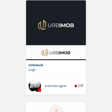
UrbImob
Logo
Off
snetodesigner