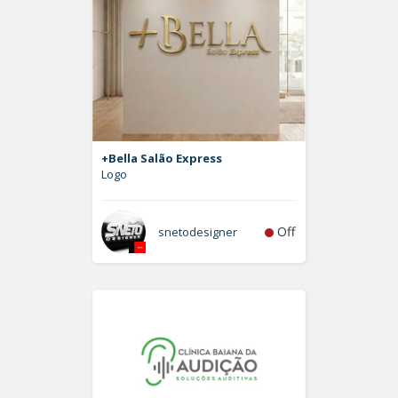
+Bella Salão Express
Logo
Off
snetodesigner