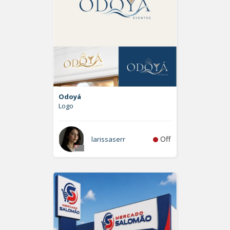
Odoyá
Logo
Off
larissaserr