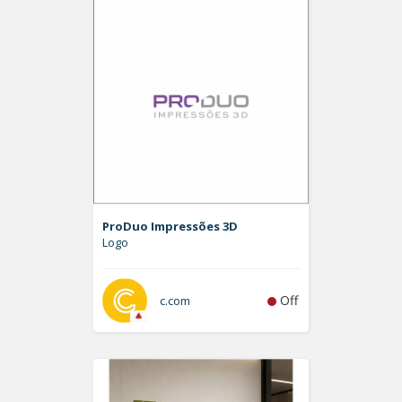
ProDuo Impressões 3D
Logo
Off
c.com