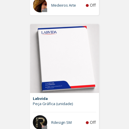
Off
Medeiros Arte
Labvida
Peça Gráfica (unidade)
Off
Rdesign SM