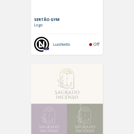
SERTÃO GYM
Logo
Off
LuisNetto