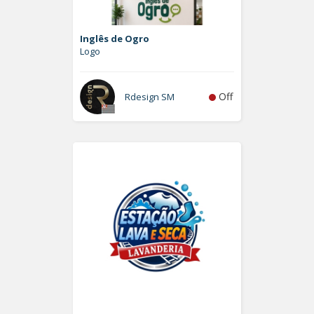
Inglês de Ogro
Logo
Off
Rdesign SM