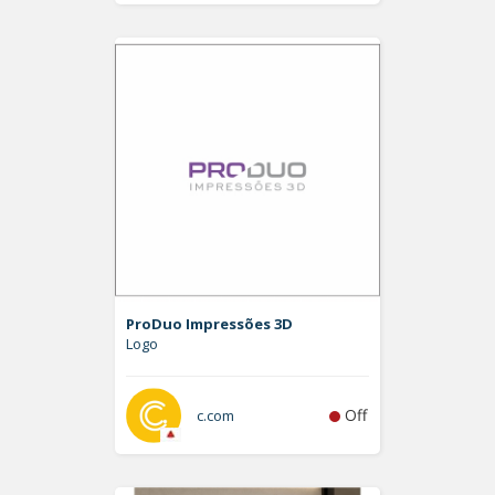
ProDuo Impressões 3D
Logo
Off
c.com