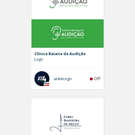
Clínica Baiana da Audição
Logo
Off
at4design