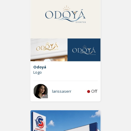
Odoyá
Logo
Off
larissaserr