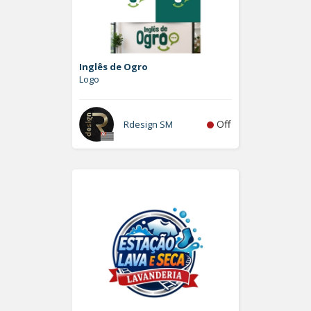
Inglês de Ogro
Logo
Off
Rdesign SM