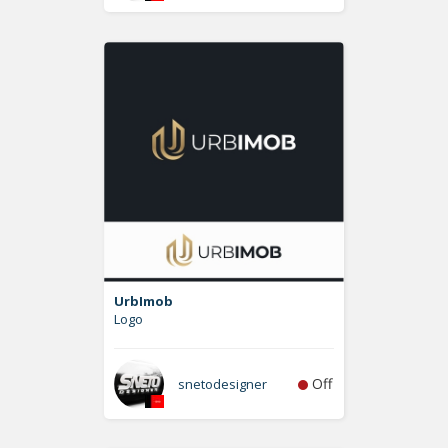
UrbImob
Logo
Off
snetodesigner