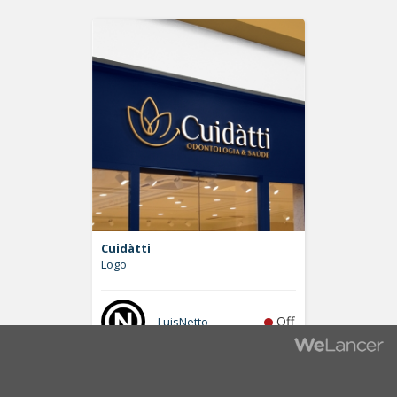
Cuidàtti
Logo
Off
LuisNetto