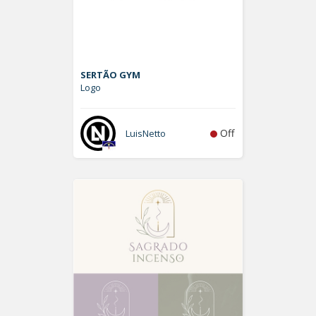
SERTÃO GYM
Logo
Off
LuisNetto