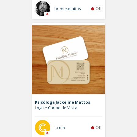
Off
brener.mattos
Psicóloga Jackeline Mattos
Logo e Cartao de Visita
Off
c.com