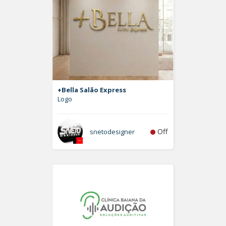
+Bella Salão Express
Logo
Off
snetodesigner