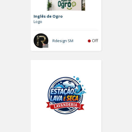
Inglês de Ogro
Logo
Off
Rdesign SM