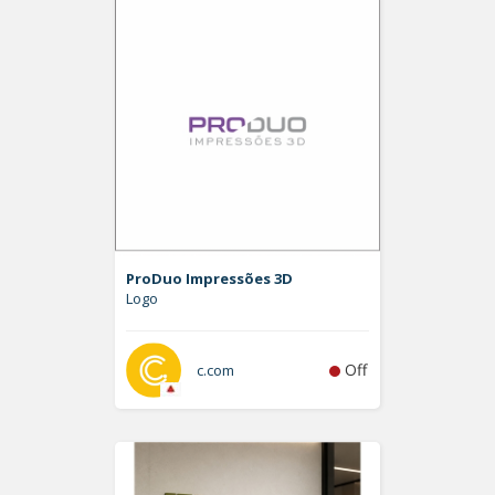
ProDuo Impressões 3D
Logo
Off
c.com