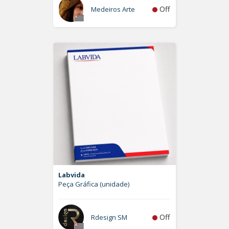
Off
Medeiros Arte
Labvida
Peça Gráfica (unidade)
Off
Rdesign SM