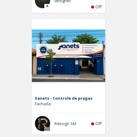
designer
Off
Sanets - Controle de pragas
Fachada
Off
Rdesign SM