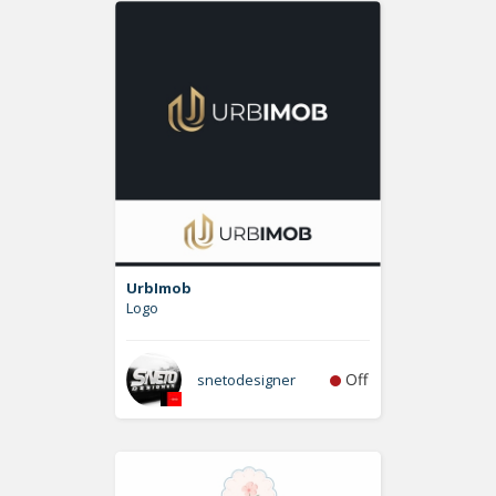
UrbImob
Logo
Off
snetodesigner