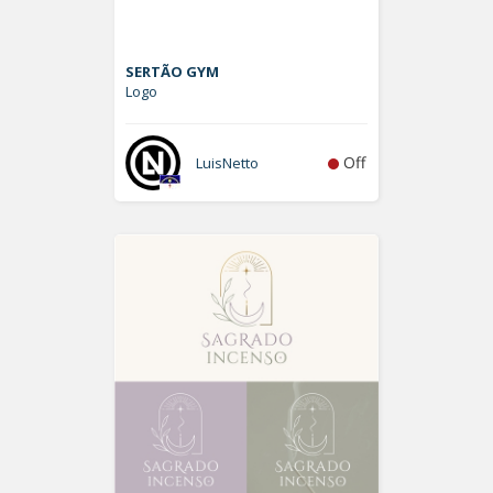
SERTÃO GYM
Logo
Off
LuisNetto