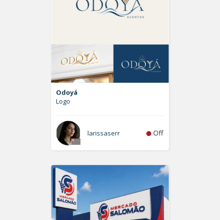
Odoyá
Logo
Off
larissaserr