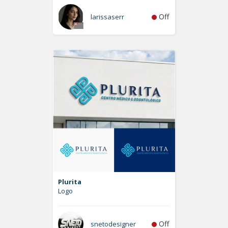
Off
larissaserr
Plurita
Logo
Off
snetodesigner