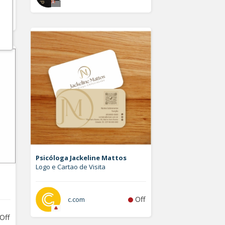
Off
Psicóloga Jackeline Mattos
Logo e Cartao de Visita
Off
c.com
Off