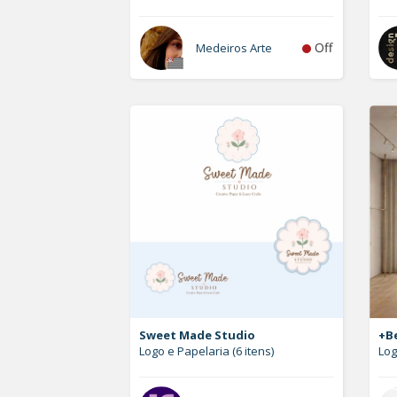
Off
Medeiros Arte
Sweet Made Studio
+Be
Logo e Papelaria (6 itens)
Lo