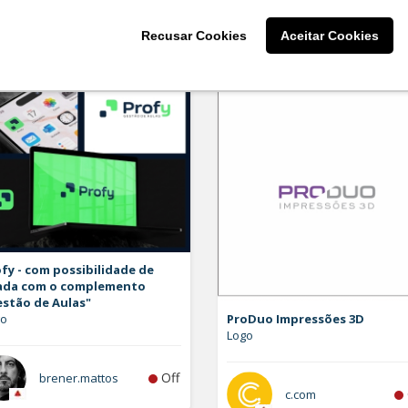
larissaserr
Recusar Cookies
Aceitar Cookies
fy - com possibilidade de
ada com o complemento
estão de Aulas"
go
ProDuo Impressões 3D
Logo
Off
brener.mattos
c.com