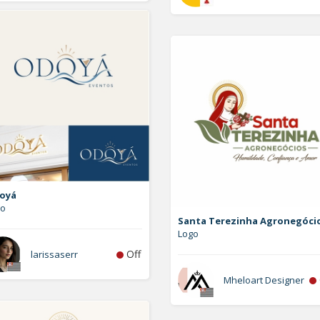
oyá
go
Santa Terezinha Agronegóci
Logo
Off
larissaserr
Mheloart Designer