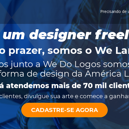
Precisando de
 um designer free
o prazer, somos o
We La
os junto a We Do Logos somo
forma de design da América L
já atendemos mais de 70 mil clien
lientes, divulgue sua arte e comece a ganhar
CADASTRE-SE AGORA