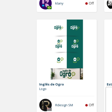
Off
klany
Inglês de Ogro
Est
Logo
Vet
Off
Rdesign SM