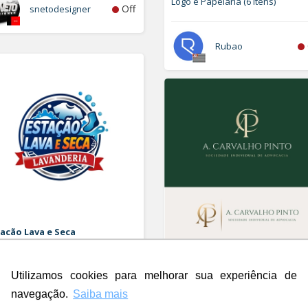
Logo e Papelaria (6 itens)
Off
snetodesigner
Rubao
acão Lava e Seca
orizar Logo
A. Carvalho Pinto Sociedade
Individual de Advocacia
Utilizamos cookies para melhorar sua experiência de
Logo
Off
Rdesign SM
navegação.
Saiba mais