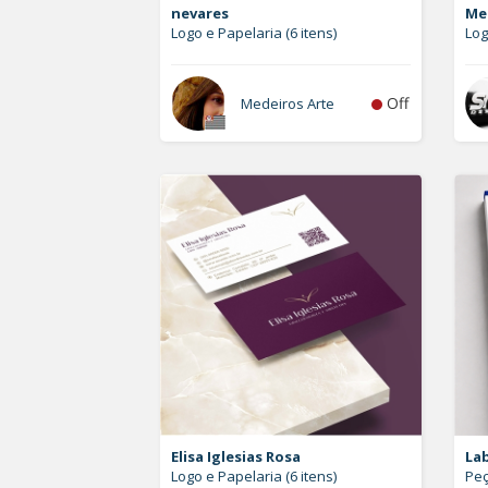
nevares
Me
Logo e Papelaria (6 itens)
Log
Off
Medeiros Arte
Elisa Iglesias Rosa
La
Logo e Papelaria (6 itens)
Peç