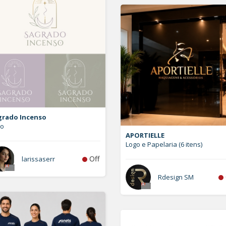
grado Incenso
go
APORTIELLE
Logo e Papelaria (6 itens)
Off
larissaserr
Rdesign SM