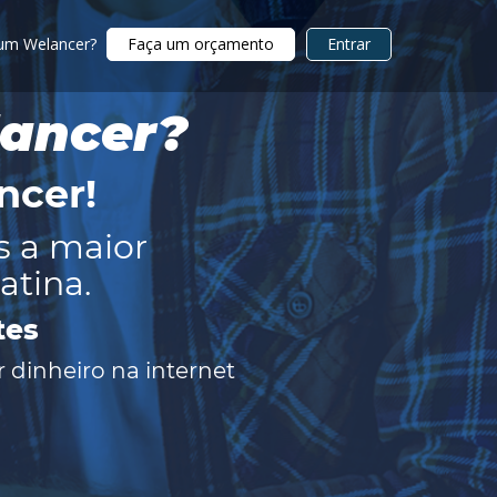
 um Welancer?
Faça um orçamento
Entrar
lancer?
ncer
!
s a maior
atina.
tes
 dinheiro na internet