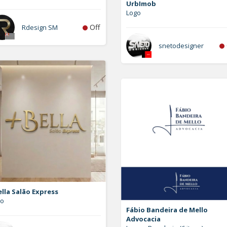
UrbImob
Logo
Off
Rdesign SM
snetodesigner
lla Salão Express
go
Fábio Bandeira de Mello
Advocacia