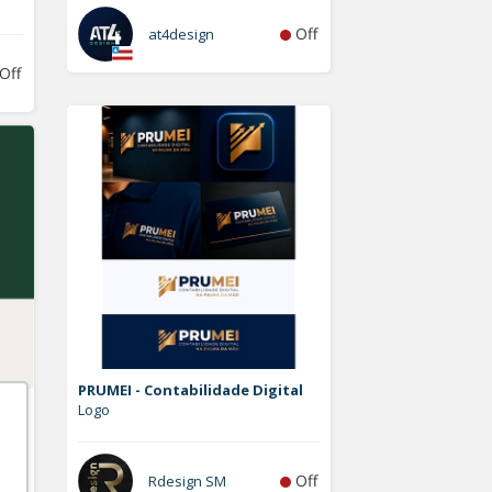
Off
at4design
Off
PRUMEI - Contabilidade Digital
Logo
Off
Rdesign SM