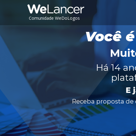
Comunidade WeDoLogos
Você é
Muit
Há 14 an
plata
E 
Receba proposta de c