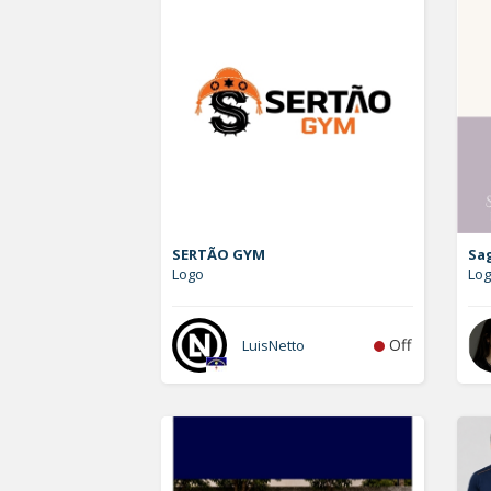
SERTÃO GYM
Sa
Logo
Lo
Off
LuisNetto