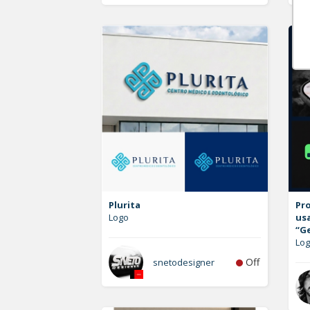
Plurita
Pro
Logo
us
“G
Lo
Off
snetodesigner