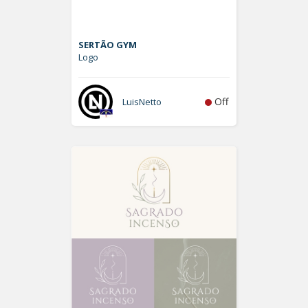
SERTÃO GYM
Logo
Off
LuisNetto