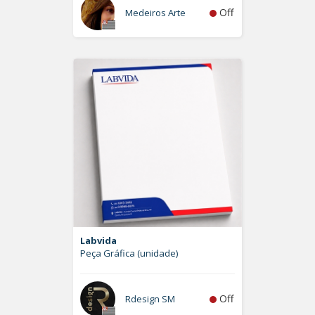
Off
Medeiros Arte
Labvida
Peça Gráfica (unidade)
Off
Rdesign SM