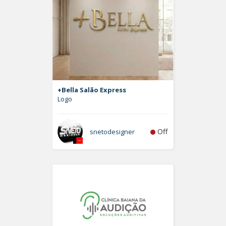
+Bella Salão Express
Logo
Off
snetodesigner