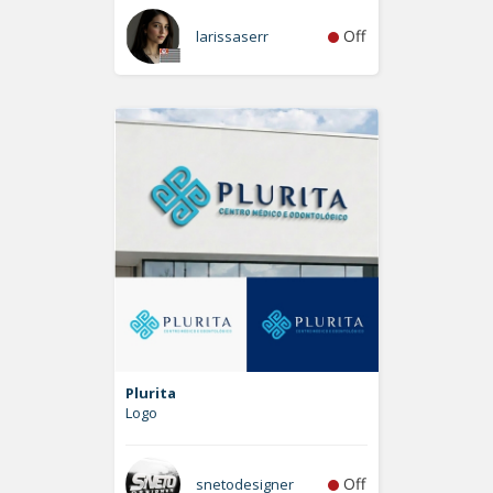
Off
larissaserr
Plurita
Logo
Off
snetodesigner