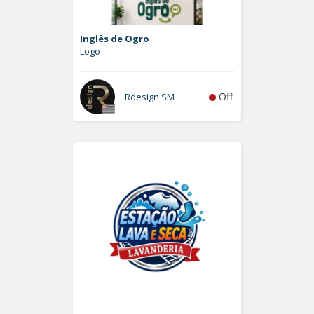
Inglês de Ogro
Logo
Off
Rdesign SM