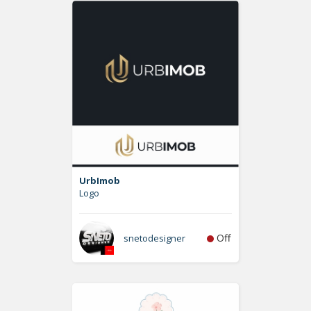
UrbImob
Logo
Off
snetodesigner