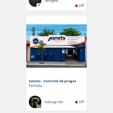
designer
Off
Sanets - Controle de pragas
Fachada
Off
Rdesign SM