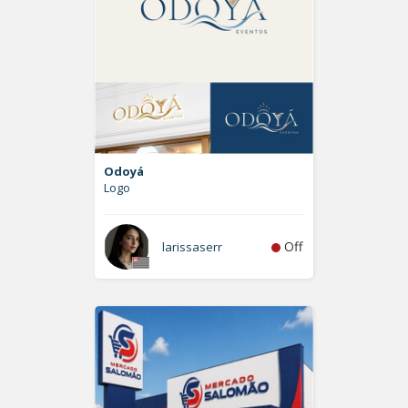
Odoyá
Logo
Off
larissaserr