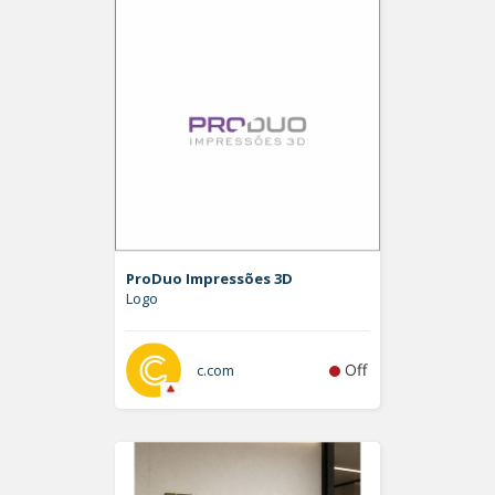
ProDuo Impressões 3D
Logo
Off
c.com