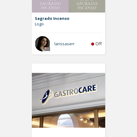
Sagrado Incenso
Logo
Off
larissaserr