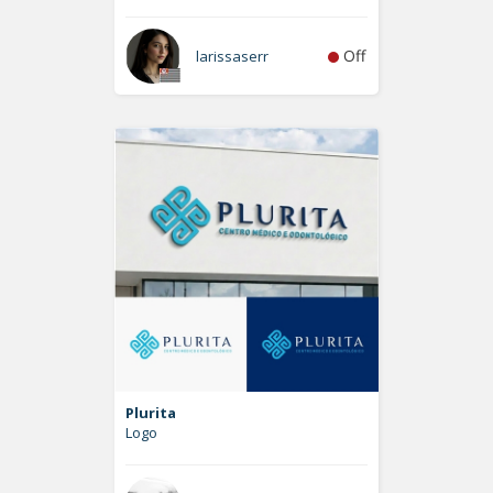
Off
larissaserr
Plurita
Logo