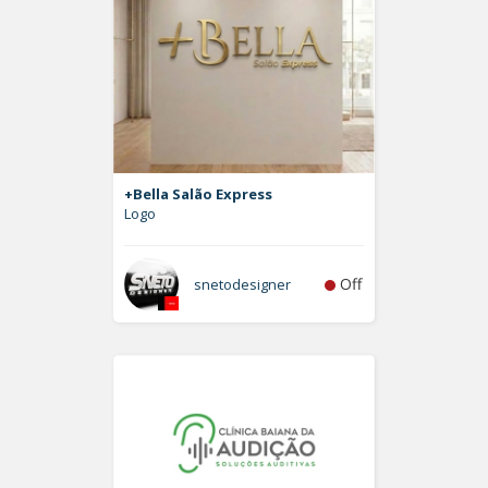
+Bella Salão Express
Logo
Off
snetodesigner