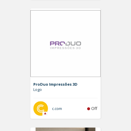
ProDuo Impressões 3D
Logo
Off
c.com