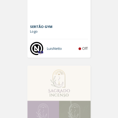
SERTÃO GYM
Logo
Off
LuisNetto