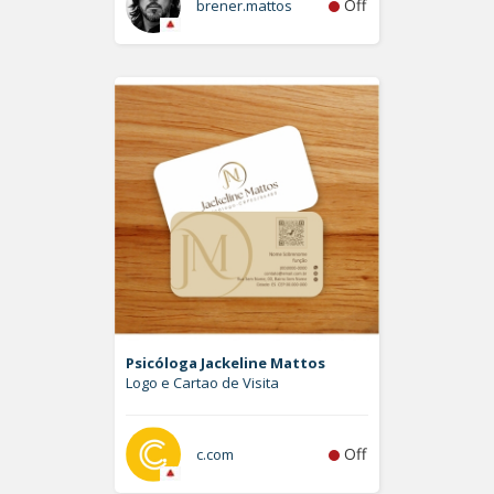
Off
brener.mattos
Psicóloga Jackeline Mattos
Logo e Cartao de Visita
Off
c.com