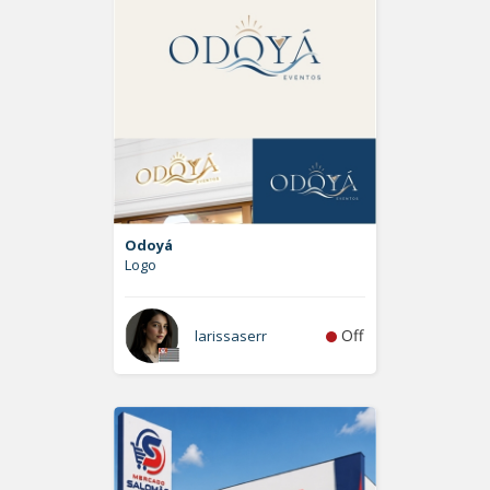
Odoyá
Logo
Off
larissaserr