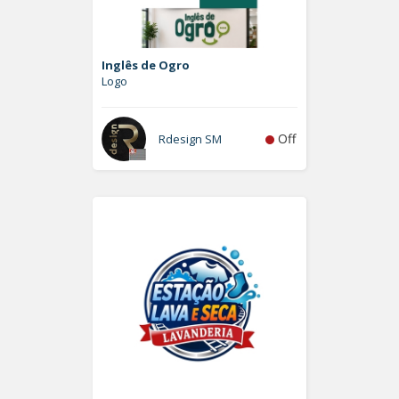
Inglês de Ogro
Logo
Off
Rdesign SM