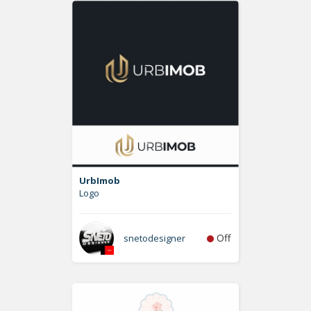
UrbImob
Logo
Off
snetodesigner