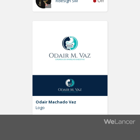
Off
Rdesign SM
Odair Machado Vaz
Logo
Off
Pablo Moreira