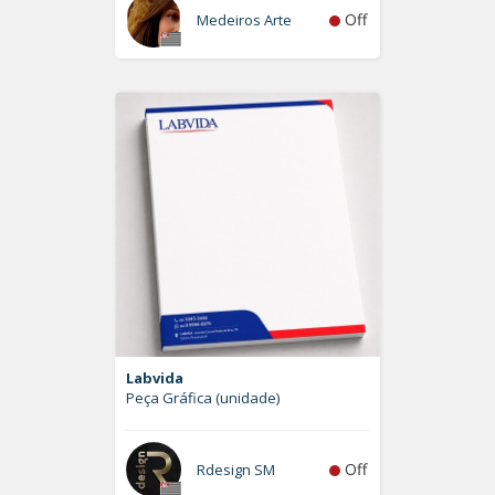
Off
Medeiros Arte
Labvida
Peça Gráfica (unidade)
Off
Rdesign SM