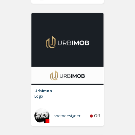
UrbImob
Logo
Off
snetodesigner