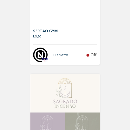
SERTÃO GYM
Logo
Off
LuisNetto