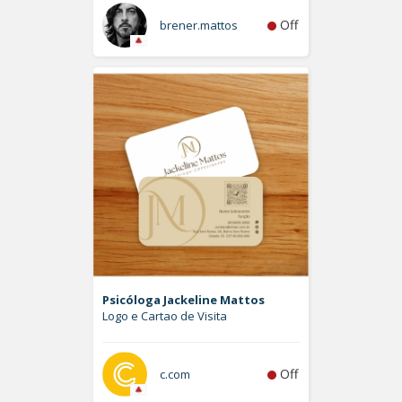
Off
brener.mattos
Psicóloga Jackeline Mattos
Logo e Cartao de Visita
Off
c.com