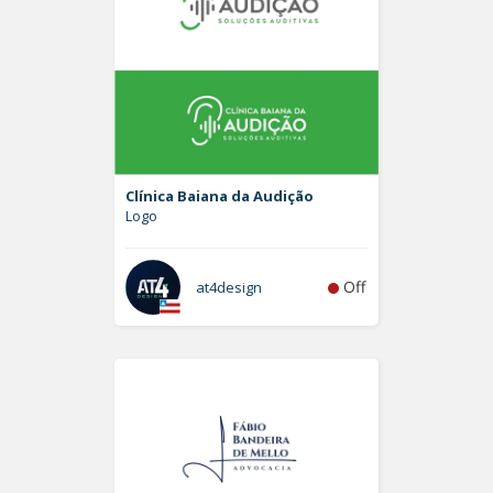
Clínica Baiana da Audição
Logo
Off
at4design