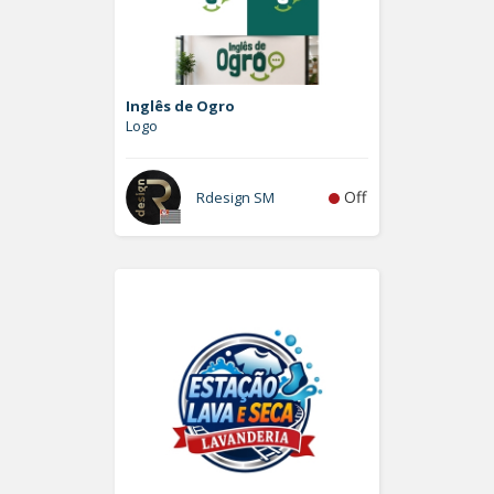
Inglês de Ogro
Logo
Off
Rdesign SM