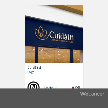
Cuidàtti
Logo
Off
LuisNetto