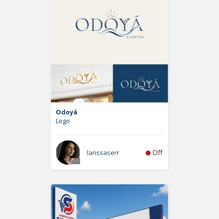
Odoyá
Logo
Off
larissaserr