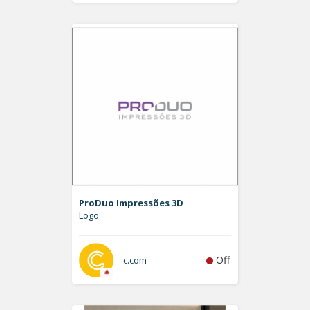
ProDuo Impressões 3D
Logo
Off
c.com