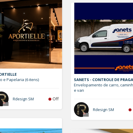
ORTIELLE
o e Papelaria (6 itens)
SANETS - CONTROLE DE PRAG
Envelopamento de carro, camin
e van
Off
Rdesign SM
Rdesign SM