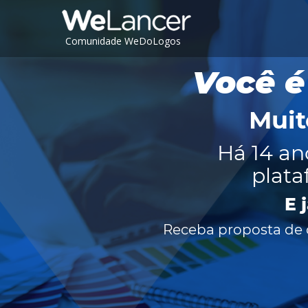
Comunidade WeDoLogos
Você é
Muit
Há 14 an
plata
E 
Receba proposta de c