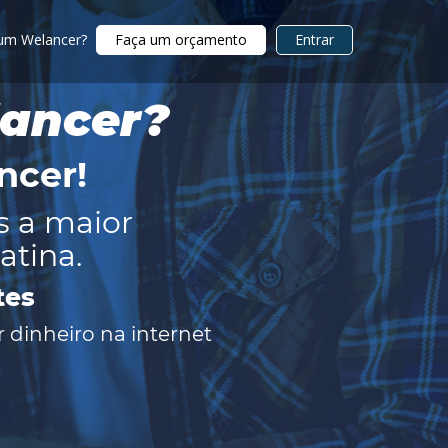
 um Welancer?
Faça um orçamento
Entrar
lancer?
ncer
!
s a maior
atina.
tes
 dinheiro na internet