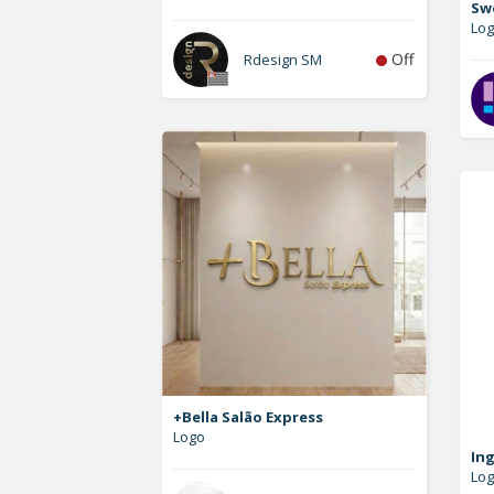
Sw
Log
Off
Rdesign SM
+Bella Salão Express
Logo
In
Lo