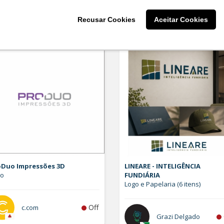
Off
snetodesigner
larissaserr
Recusar Cookies
Aceitar Cookies
oDuo Impressões 3D
LINEARE - INTELIGÊNCIA
go
FUNDIÁRIA
Logo e Papelaria (6 itens)
Off
c.com
Grazi Delgado