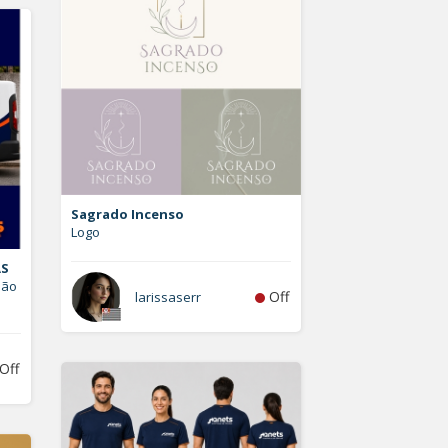
Sagrado Incenso
Logo
AS
hão
Off
larissaserr
Off