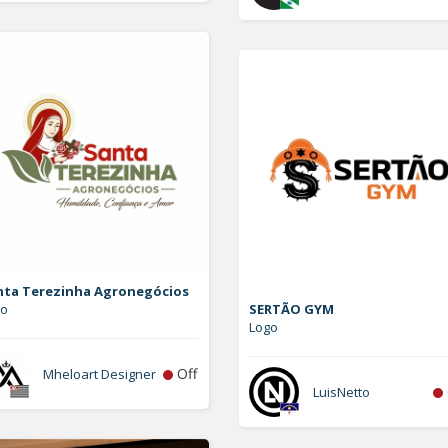
nta Terezinha Agronegócios
go
SERTÃO GYM
Logo
Off
Mheloart Designer
LuisNetto