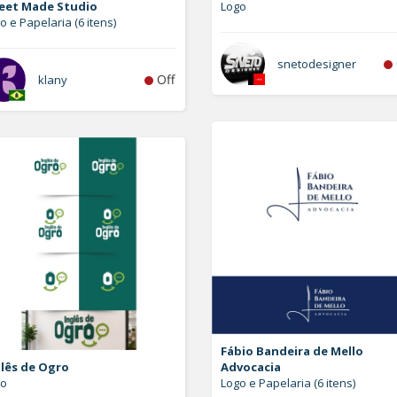
eet Made Studio
Logo
o e Papelaria (6 itens)
snetodesigner
Off
klany
Fábio Bandeira de Mello
glês de Ogro
Advocacia
go
Logo e Papelaria (6 itens)