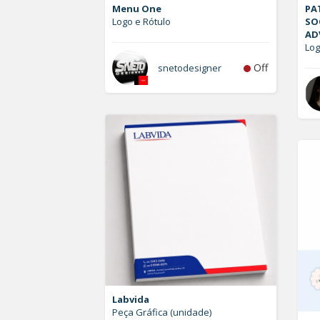
Menu One
PAT
Logo e Rótulo
SO
AD
Lo
Off
snetodesigner
Labvida
Peça Gráfica (unidade)