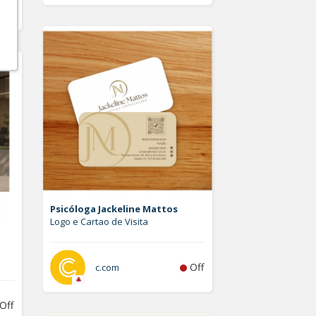
Off
Psicóloga Jackeline Mattos
Logo e Cartao de Visita
Off
c.com
Off