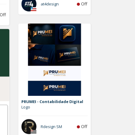
Off
at4design
Off
PRUMEI - Contabilidade Digital
Logo
Off
Rdesign SM