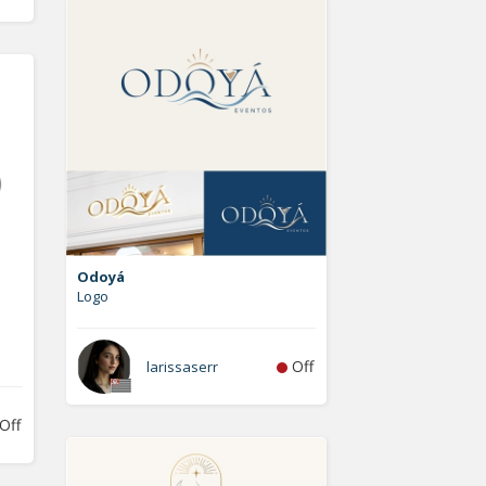
Odoyá
Logo
Off
larissaserr
Off