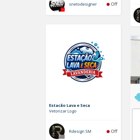
Off
snetodesigner
Estacão Lava e Seca
Vetorizar Logo
Plu
Lo
Off
Rdesign SM