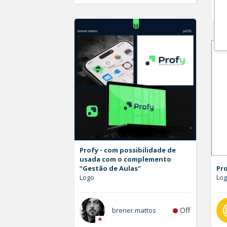
Profy - com possibilidade de
usada com o complemento
“Gestão de Aulas"
Pr
Logo
Lo
Off
brener.mattos