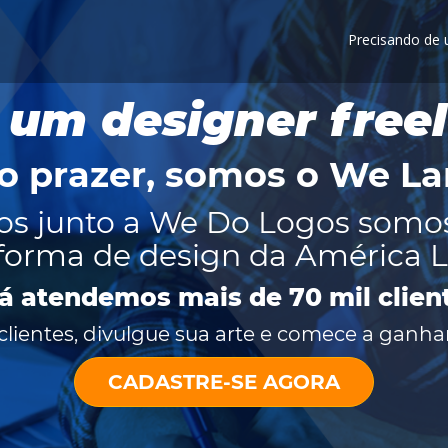
Precisando de
 um designer free
o prazer, somos o
We La
os junto a We Do Logos somo
forma de design da América L
já atendemos mais de 70 mil clien
lientes, divulgue sua arte e comece a ganhar
CADASTRE-SE AGORA