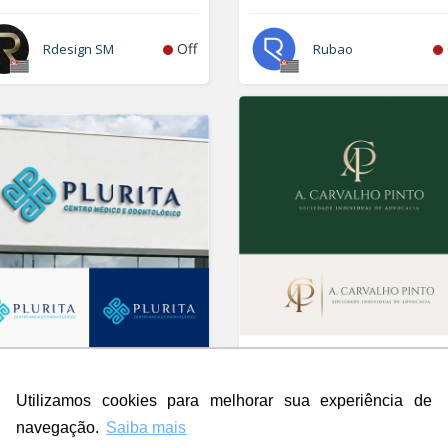
Off
Rdesign SM
Rubao
A. Carvalho Pinto Sociedade
rita
Individual de Advocacia
go
Logo
Utilizamos cookies para melhorar sua experiência de
navegação.
Saiba mais