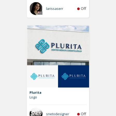
Off
larissaserr
Plurita
Logo
Off
snetodesigner