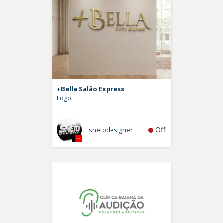
+Bella Salão Express
Logo
Off
snetodesigner