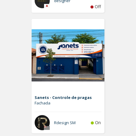
designer
Off
Sanets - Controle de pragas
Fachada
On
Rdesign SM