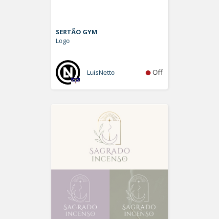
SERTÃO GYM
Logo
Off
LuisNetto