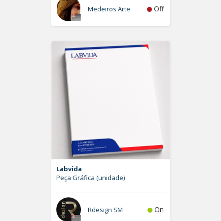
Off
Medeiros Arte
Labvida
Peça Gráfica (unidade)
On
Rdesign SM