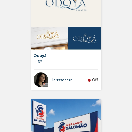
Odoyá
Logo
Off
larissaserr