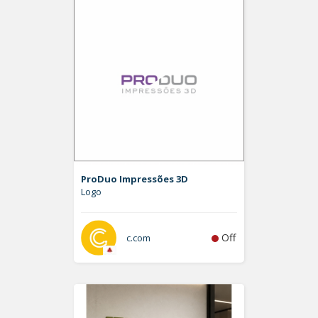
ProDuo Impressões 3D
Logo
Off
c.com