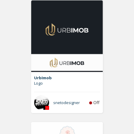
UrbImob
Logo
Off
snetodesigner