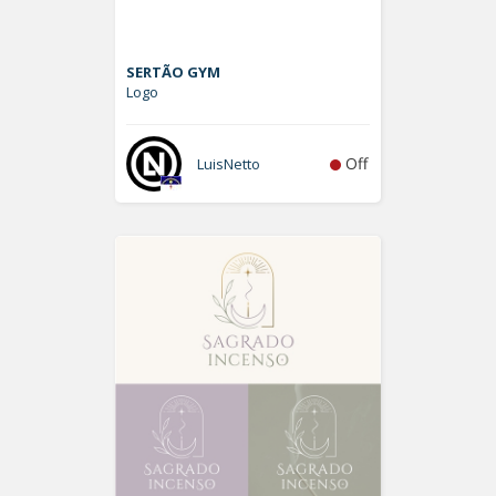
SERTÃO GYM
Logo
Off
LuisNetto