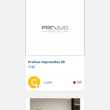
ProDuo Impressões 3D
Logo
Off
c.com