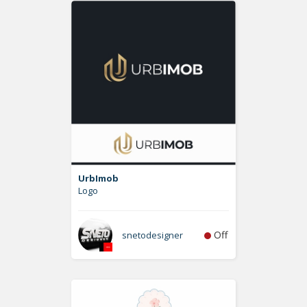
UrbImob
Logo
Off
snetodesigner