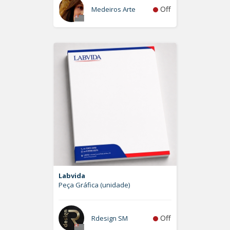
Off
Medeiros Arte
Labvida
Peça Gráfica (unidade)
Off
Rdesign SM