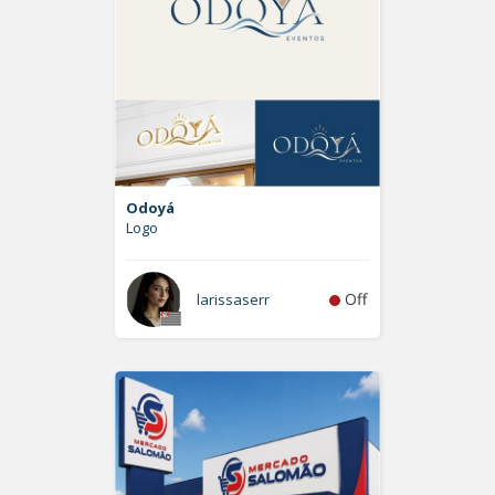
Odoyá
Logo
Off
larissaserr