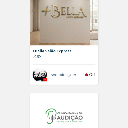
+Bella Salão Express
Logo
Off
snetodesigner