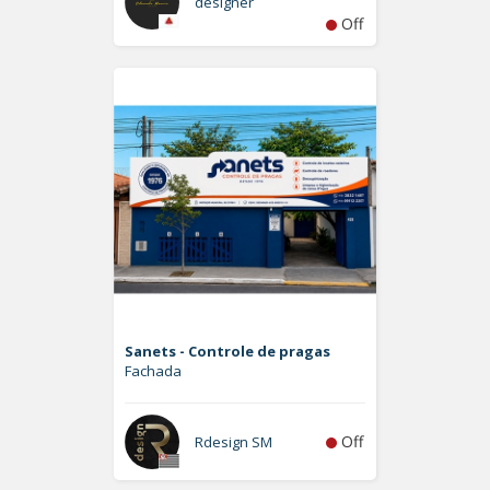
designer
Off
Sanets - Controle de pragas
Fachada
Off
Rdesign SM