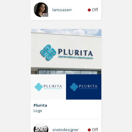
Off
larissaserr
Plurita
Logo
Off
snetodesigner