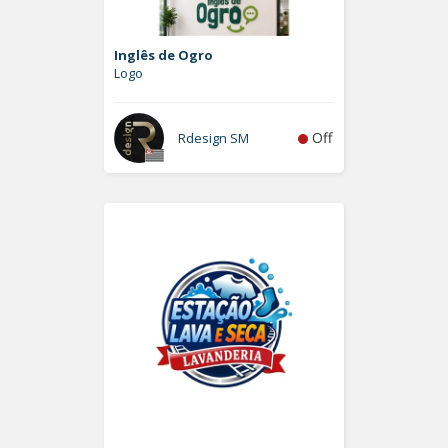
Inglês de Ogro
Logo
Off
Rdesign SM