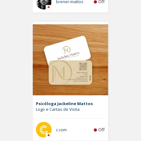
Off
brener.mattos
Psicóloga Jackeline Mattos
Logo e Cartao de Visita
Off
c.com