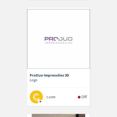
ProDuo Impressões 3D
Logo
Off
c.com