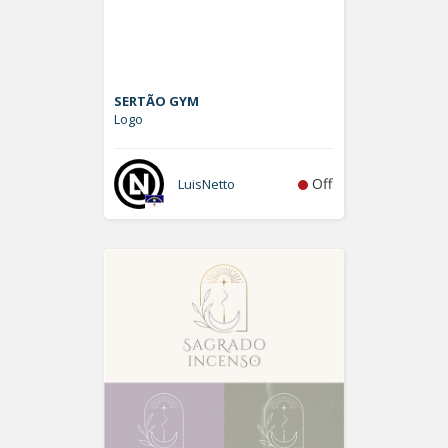
SERTÃO GYM
Logo
Off
LuisNetto