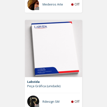
Off
Medeiros Arte
Labvida
Peça Gráfica (unidade)
Off
Rdesign SM