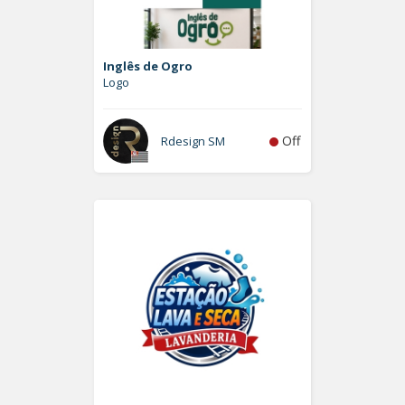
Inglês de Ogro
Logo
Off
Rdesign SM