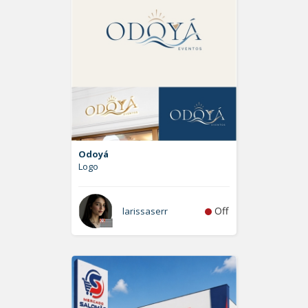
Odoyá
Logo
Off
larissaserr