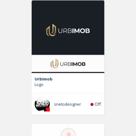
UrbImob
Logo
Off
snetodesigner