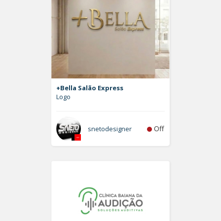
+Bella Salão Express
Logo
Off
snetodesigner