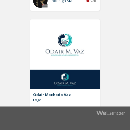
Off
Rdesign SM
Odair Machado Vaz
Logo
Off
Pablo Moreira