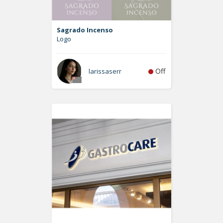
Sagrado Incenso
Logo
Off
larissaserr