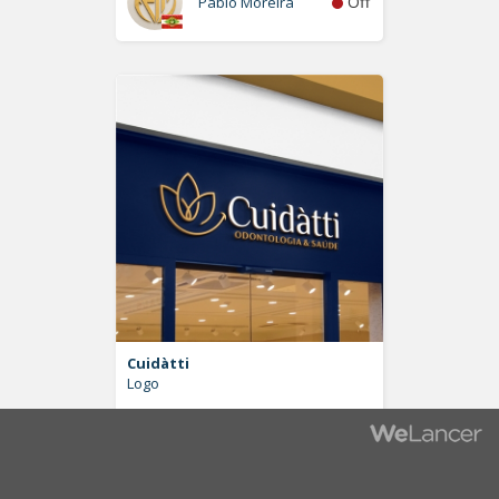
Off
Pablo Moreira
Cuidàtti
Logo
Off
LuisNetto