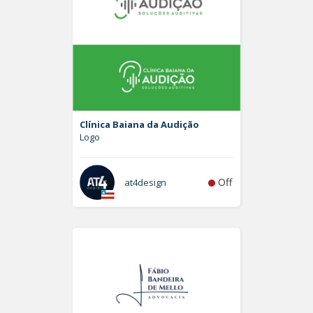
Clínica Baiana da Audição
Logo
Off
at4design