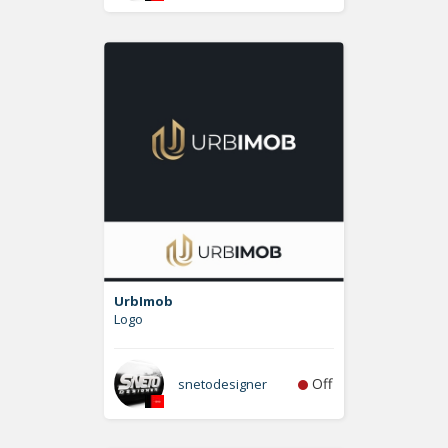
UrbImob
Logo
Off
snetodesigner