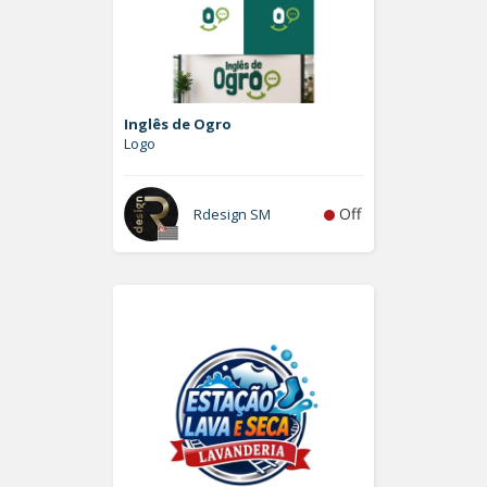
Inglês de Ogro
Logo
Off
Rdesign SM