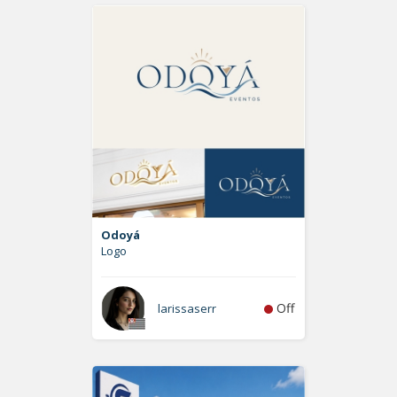
Odoyá
Logo
Off
larissaserr