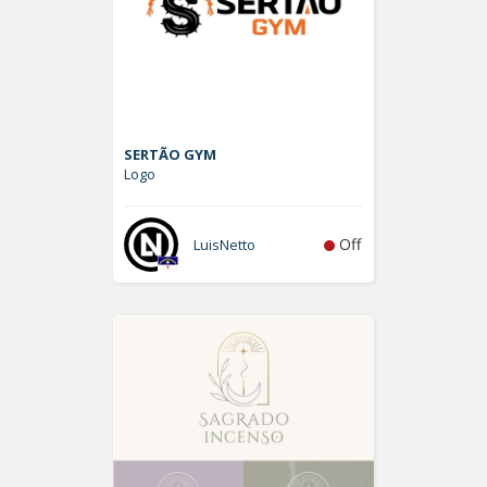
SERTÃO GYM
Logo
Off
LuisNetto