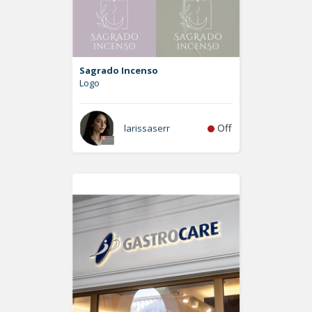
Sagrado Incenso
Logo
Off
larissaserr