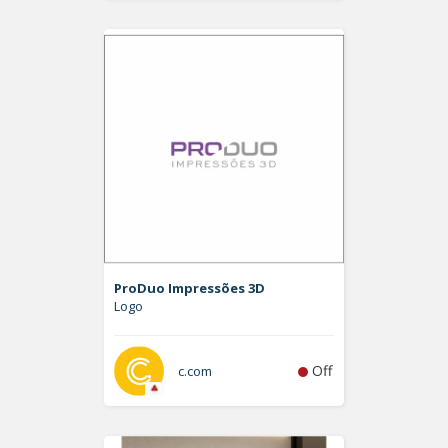
ProDuo Impressões 3D
Logo
Off
c.com