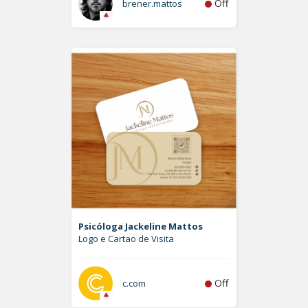
Off
brener.mattos
Psicóloga Jackeline Mattos
Logo e Cartao de Visita
Off
c.com