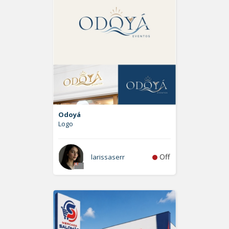
Odoyá
Logo
Off
larissaserr