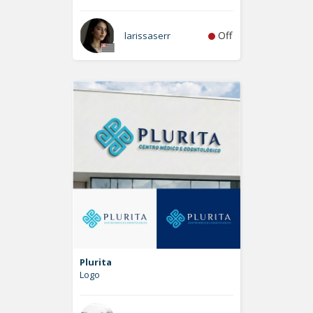
Off
larissaserr
Plurita
Logo