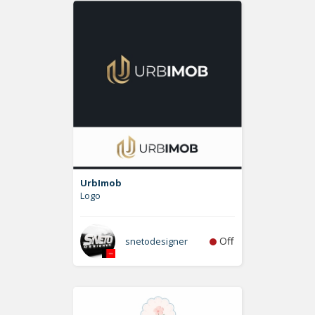
UrbImob
Logo
Off
snetodesigner