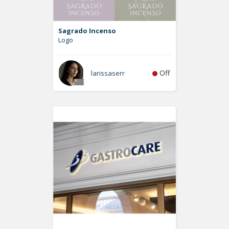
Sagrado Incenso
Logo
Off
larissaserr