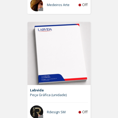
Off
Medeiros Arte
Labvida
Peça Gráfica (unidade)
Off
Rdesign SM