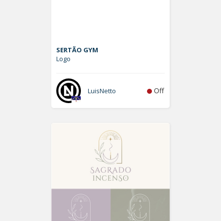
SERTÃO GYM
Logo
Off
LuisNetto