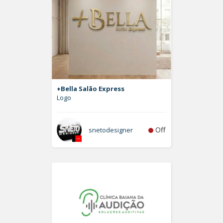
+Bella Salão Express
Logo
Off
snetodesigner