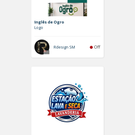
Inglês de Ogro
Logo
Off
Rdesign SM