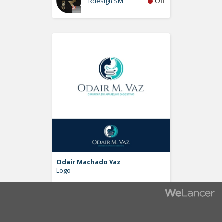
Off
Rdesign SM
Odair Machado Vaz
Logo
Off
Pablo Moreira