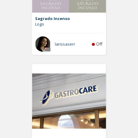
Sagrado Incenso
Logo
Off
larissaserr