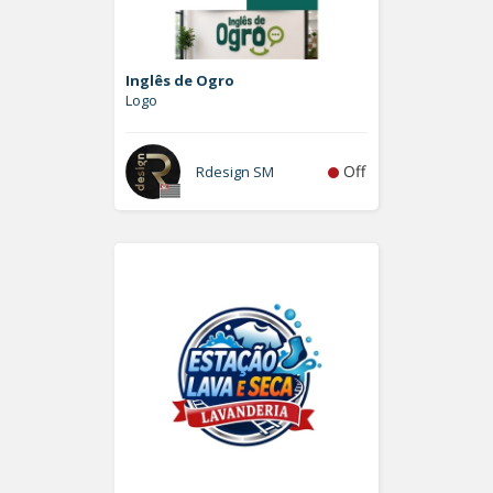
Inglês de Ogro
Logo
Off
Rdesign SM