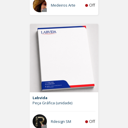
Off
Medeiros Arte
Labvida
Peça Gráfica (unidade)
Off
Rdesign SM