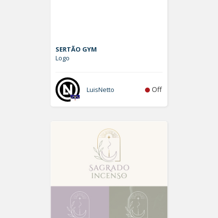
SERTÃO GYM
Logo
Off
LuisNetto