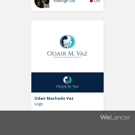
Off
Rdesign SM
Odair Machado Vaz
Logo
Off
Pablo Moreira