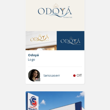
Odoyá
Logo
Off
larissaserr