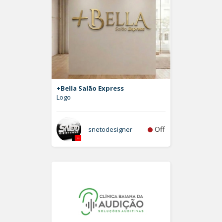
+Bella Salão Express
Logo
Off
snetodesigner