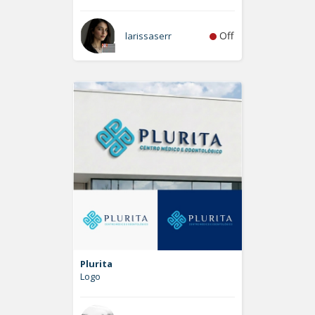
Off
larissaserr
Plurita
Logo