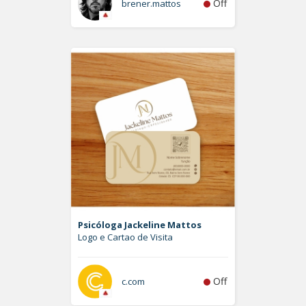
Off
brener.mattos
Psicóloga Jackeline Mattos
Logo e Cartao de Visita
Off
c.com