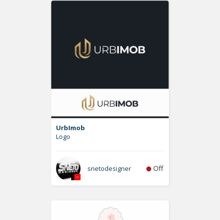
UrbImob
Logo
Off
snetodesigner