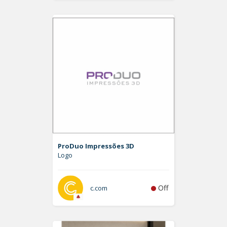
ProDuo Impressões 3D
Logo
Off
c.com