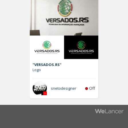
"VERSADOS.RS"
Logo
Off
snetodesigner