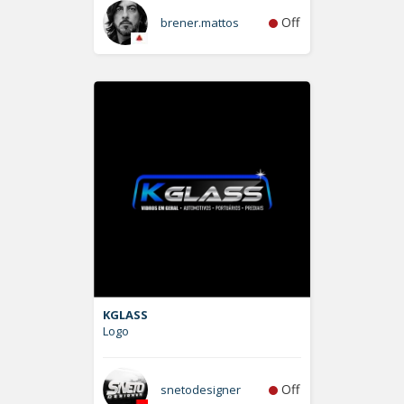
Off
brener.mattos
KGLASS
Logo
Off
snetodesigner