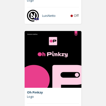
Logo
Off
LuisNetto
Oh Pinkzy
Logo