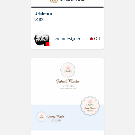
UrbImob
Logo
Off
snetodesigner