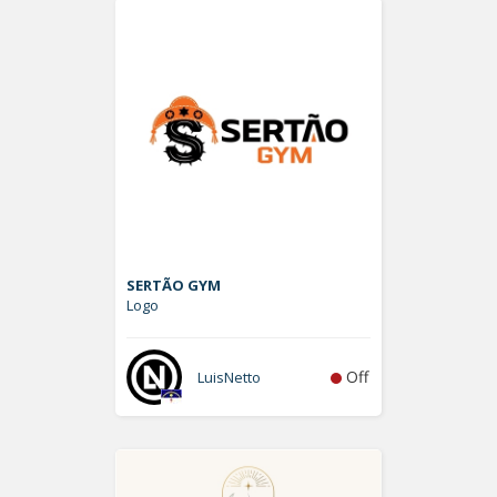
SERTÃO GYM
Logo
Off
LuisNetto