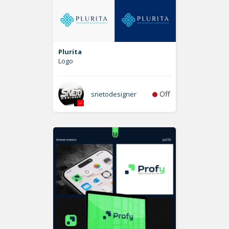
Plurita
Logo
Off
snetodesigner