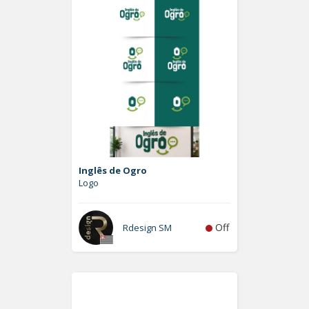
Inglês de Ogro
Logo
Off
Rdesign SM