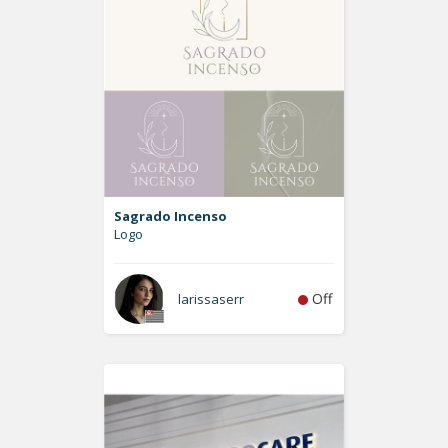
Sagrado Incenso
Logo
Off
larissaserr