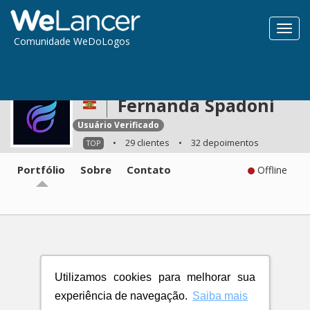
Toggl
Comunidade WeDoLogos
navig
Fernanda Spadoni
Usuário Verificado
•
29 clientes
•
32 depoimentos
TOP
Portfólio
Sobre
Contato
Offline
Utilizamos cookies para melhorar sua
experiência de navegação.
Saiba mais