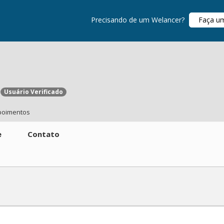
Precisando de um Welancer?
Faça u
Usuário Verificado
poimentos
e
Contato