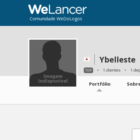
Comunidade WeDoLogos
Ybelleste
•
1 clientes
•
1 de
TOP
Portfólio
Sobr