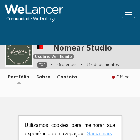
Toggl
Comunidade WeDoLogos
navig
Nomear Studio
Usuário Verificado
•
26 clientes
•
914 depoimentos
TOP
Portfólio
Sobre
Contato
Offline
Utilizamos cookies para melhorar sua
experiência de navegação.
Saiba mais