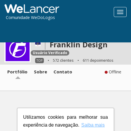
Toggl
Comunidade WeDoLogos
navig
Franklin Design
Usuário Verificado
•
572 clientes
•
611 depoimentos
TOP
Portfólio
Sobre
Contato
Offline
Utilizamos cookies para melhorar sua
experiência de navegação.
Saiba mais