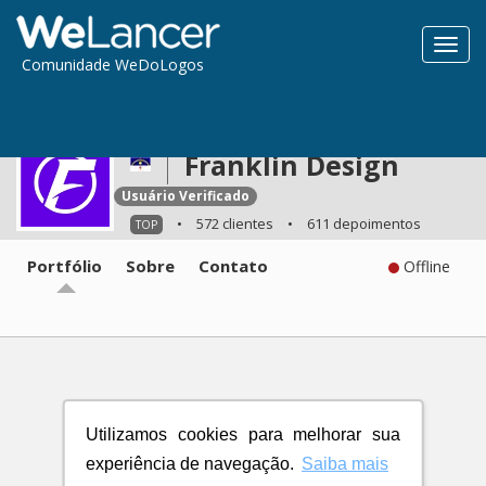
Toggl
Comunidade WeDoLogos
navig
Franklin Design
Usuário Verificado
•
572 clientes
•
611 depoimentos
TOP
Portfólio
Sobre
Contato
Offline
Utilizamos cookies para melhorar sua
experiência de navegação.
Saiba mais