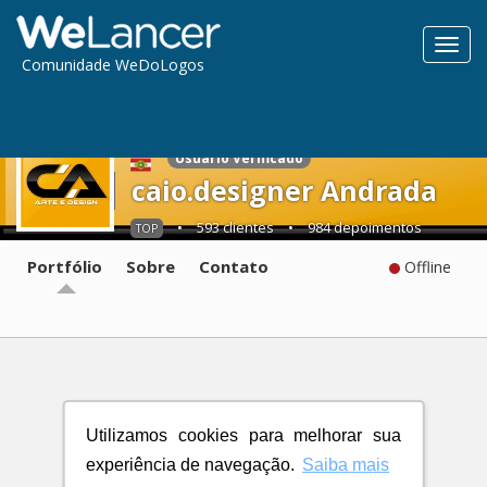
Toggl
Comunidade WeDoLogos
navig
Usuário Verificado
caio.designer Andrada
•
593 clientes
•
984 depoimentos
TOP
Portfólio
Sobre
Contato
Offline
Utilizamos cookies para melhorar sua
experiência de navegação.
Saiba mais