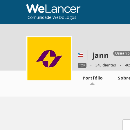
Comunidade WeDoLogos
jann
Usuário
•
345 clientes
•
40
TOP
Portfólio
Sobr