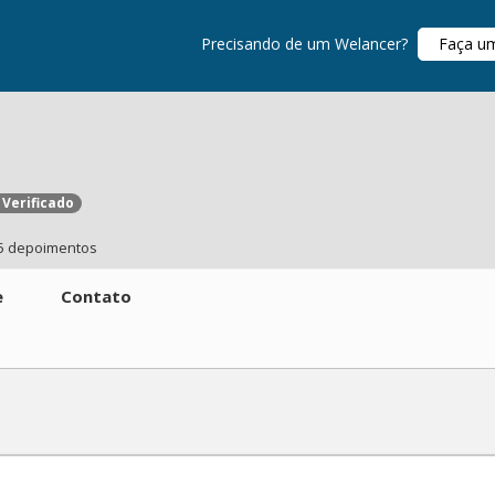
Precisando de um Welancer?
Faça u
 Verificado
5 depoimentos
e
Contato