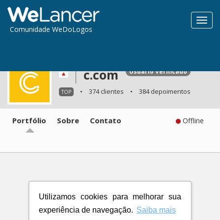
Toggl
Comunidade WeDoLogos
navig
c.com
Usuário Verificado
•
374 clientes
•
384 depoimentos
TOP
Portfólio
Sobre
Contato
Offline
Utilizamos cookies para melhorar sua
experiência de navegação.
Saiba mais