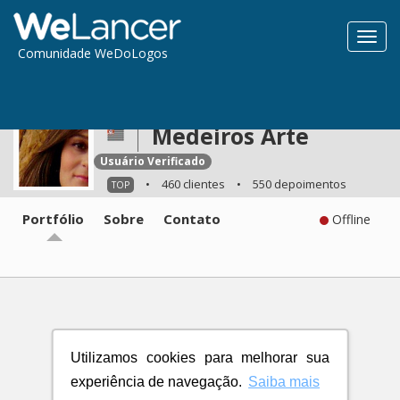
Toggl
Comunidade WeDoLogos
navig
Medeiros Arte
Usuário Verificado
•
460 clientes
•
550 depoimentos
TOP
Portfólio
Sobre
Contato
Offline
Utilizamos cookies para melhorar sua
experiência de navegação.
Saiba mais