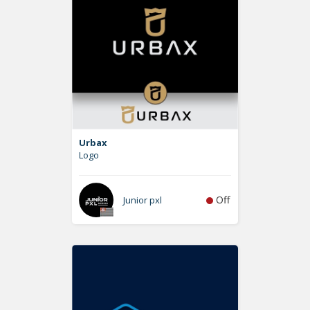
Urbax
Logo
Off
Junior pxl