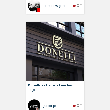
Off
snetodesigner
Donelli trattoria e Lanches
Logo
Off
Junior pxl