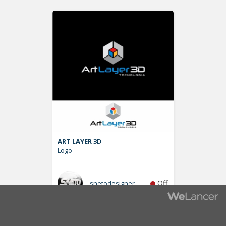
ART LAYER 3D
Logo
Off
snetodesigner