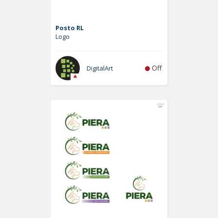
Posto RL
Logo
Off
DigitalArt