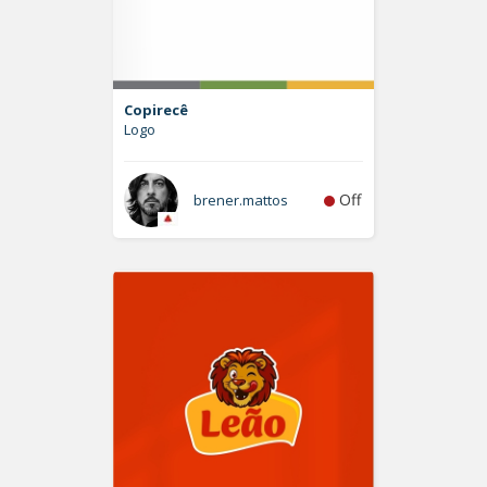
Copirecê
Logo
Off
brener.mattos