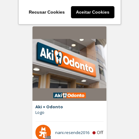
Off
snetodesigner
Recusar Cookies
Aceitar Cookies
Aki + Odonto
Logo
Off
nani.resende2016