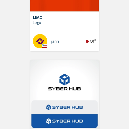
LEAO
Logo
Off
jann