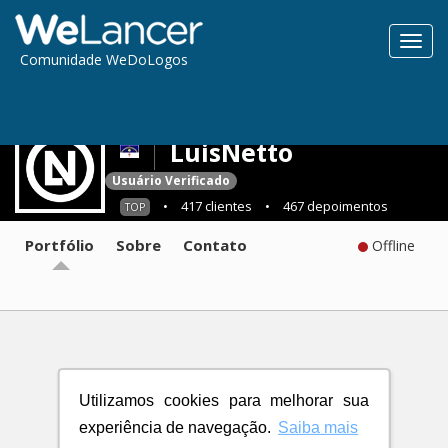
Toggl
Comunidade WeDoLogos
navig
LuisNetto
Usuário Verificado
•
417 clientes
•
467 depoimentos
TOP
Portfólio
Sobre
Contato
Offline
Utilizamos cookies para melhorar sua
experiência de navegação.
Saiba mais