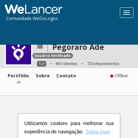
Toggl
Comunidade WeDoLogos
navig
Pegoraro Ade
Usuário Verificado
•
667 clientes
•
724 depoimentos
TOP
Portfólio
Sobre
Contato
Offline
Utilizamos cookies para melhorar sua
experiência de navegação.
Saiba mais