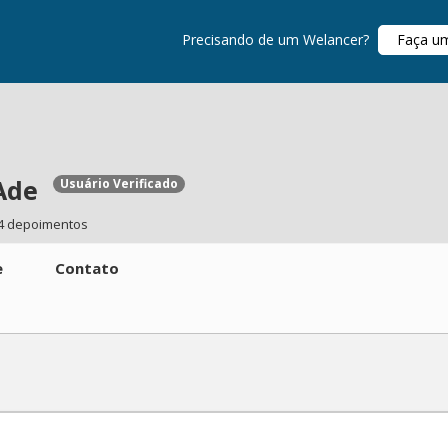
Precisando de um Welancer?
Faça u
Ade
Usuário Verificado
4 depoimentos
e
Contato