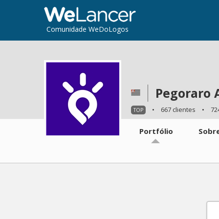
Comunidade WeDoLogos
Pegoraro 
•
667 clientes
•
72
TOP
Portfólio
Sobr