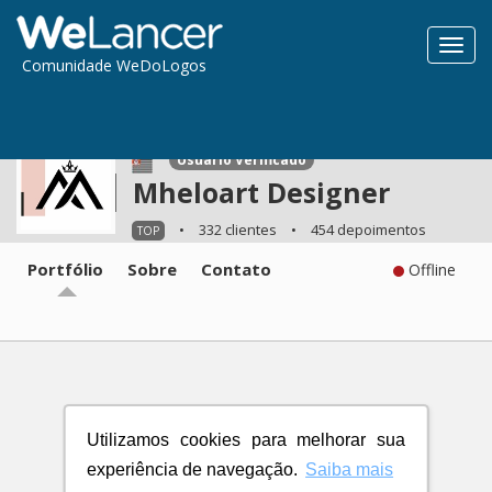
Toggl
Comunidade WeDoLogos
navig
Usuário Verificado
Mheloart Designer
•
332 clientes
•
454 depoimentos
TOP
Portfólio
Sobre
Contato
Offline
Utilizamos cookies para melhorar sua
experiência de navegação.
Saiba mais