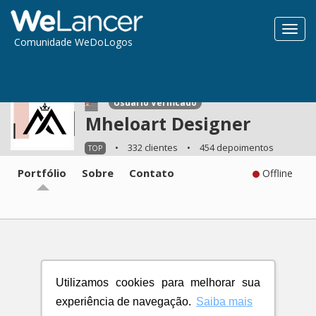
Toggl
Comunidade WeDoLogos
navig
Usuário Verificado
Mheloart Designer
•
332 clientes
•
454 depoimentos
TOP
Portfólio
Sobre
Contato
Offline
Utilizamos cookies para melhorar sua
experiência de navegação.
Saiba mais