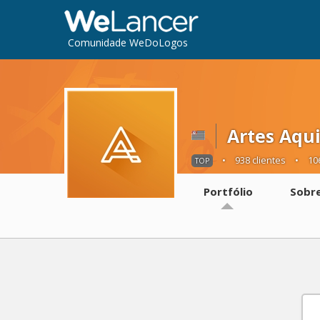
Comunidade WeDoLogos
Artes Aqu
•
938 clientes
•
10
TOP
Portfólio
Sobr