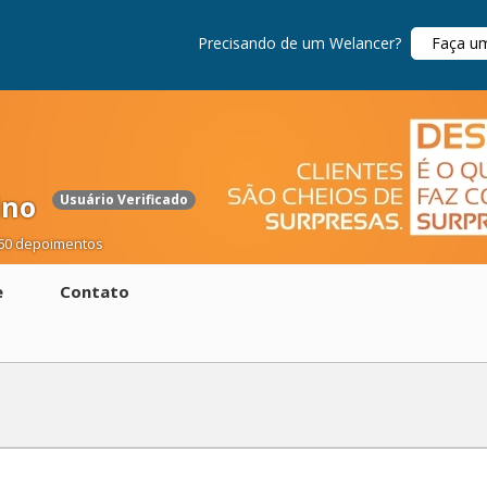
Precisando de um Welancer?
Faça u
ino
Usuário Verificado
60 depoimentos
e
Contato