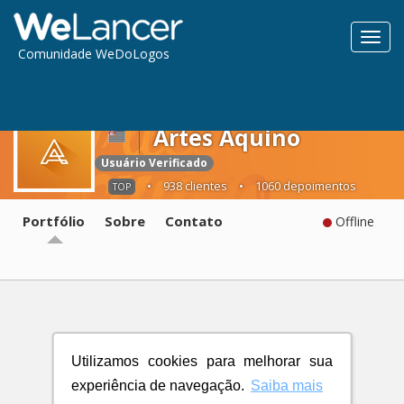
Toggl
Comunidade WeDoLogos
navig
Artes Aquino
Usuário Verificado
•
938 clientes
•
1060 depoimentos
TOP
Portfólio
Sobre
Contato
Offline
Utilizamos cookies para melhorar sua
experiência de navegação.
Saiba mais