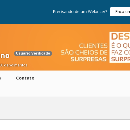
Precisando de um Welancer?
Faça u
ino
Usuário Verificado
60 depoimentos
e
Contato