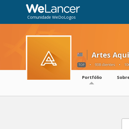
Comunidade WeDoLogos
Artes Aqu
•
938 clientes
•
10
TOP
Portfólio
Sobr