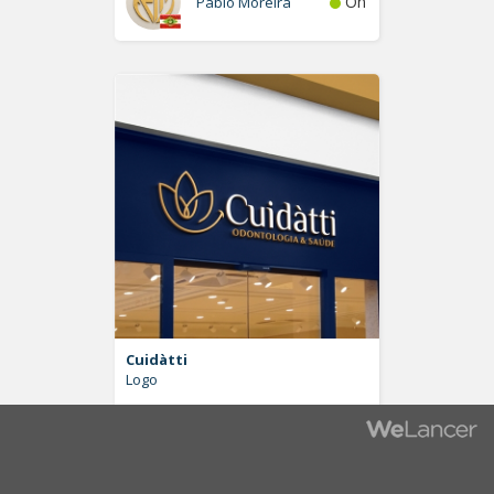
On
Pablo Moreira
Cuidàtti
Logo
Off
LuisNetto