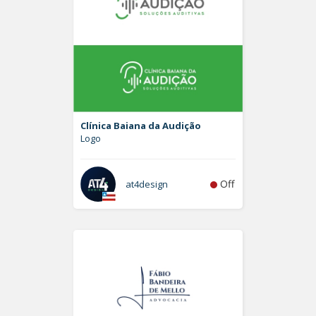
Clínica Baiana da Audição
Logo
Off
at4design