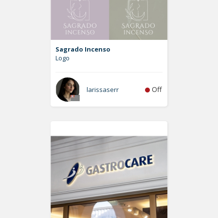
Sagrado Incenso
Logo
Off
larissaserr