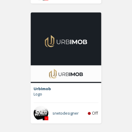
UrbImob
Logo
Off
snetodesigner