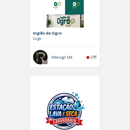
Inglês de Ogro
Logo
Off
Rdesign SM