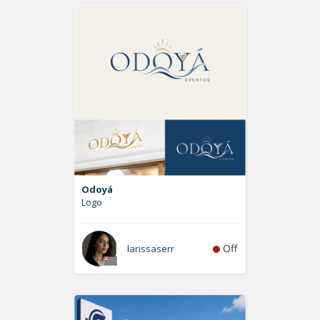
Odoyá
Logo
Off
larissaserr