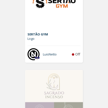
SERTÃO GYM
Logo
Off
LuisNetto