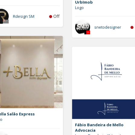
UrbImob
Logo
Off
Rdesign SM
snetodesigner
lla Salão Express
go
Fábio Bandeira de Mello
Advocacia