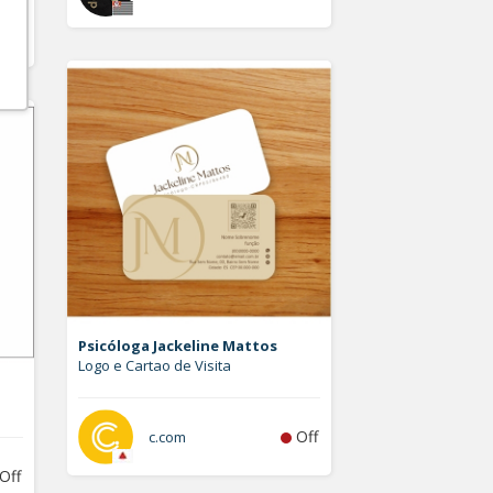
Off
Psicóloga Jackeline Mattos
Logo e Cartao de Visita
Off
c.com
Off