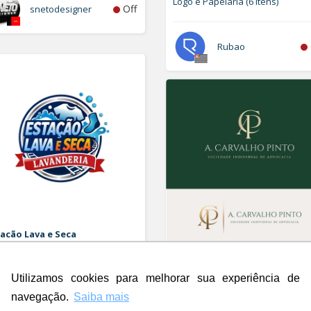
Logo e Papelaria (6 itens)
Off
snetodesigner
Rubao
acão Lava e Seca
orizar Logo
A. Carvalho Pinto Sociedade
Individual de Advocacia
Utilizamos cookies para melhorar sua experiência de
Logo
Off
Rdesign SM
navegação.
Saiba mais