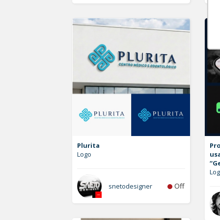
Plurita
Pro
Logo
us
“G
Lo
Off
snetodesigner