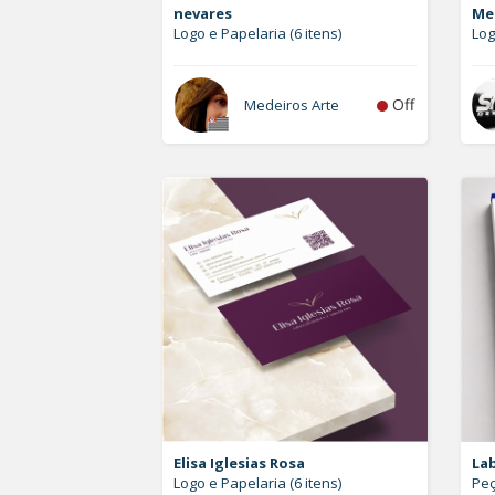
nevares
Me
Logo e Papelaria (6 itens)
Log
Off
Medeiros Arte
Elisa Iglesias Rosa
La
Logo e Papelaria (6 itens)
Peç