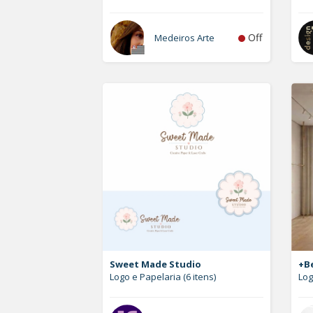
Off
Medeiros Arte
Sweet Made Studio
+Be
Logo e Papelaria (6 itens)
Lo