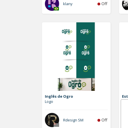
Off
klany
Inglês de Ogro
Est
Logo
Vet
Off
Rdesign SM