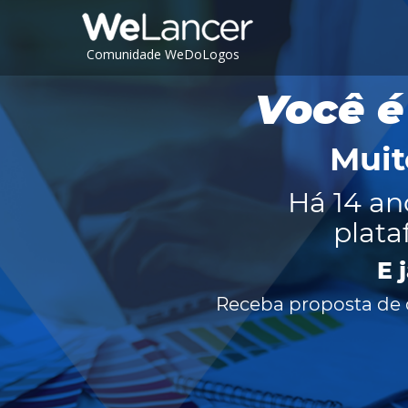
Comunidade WeDoLogos
Você é
Muit
Há 14 an
plata
E 
Receba proposta de c