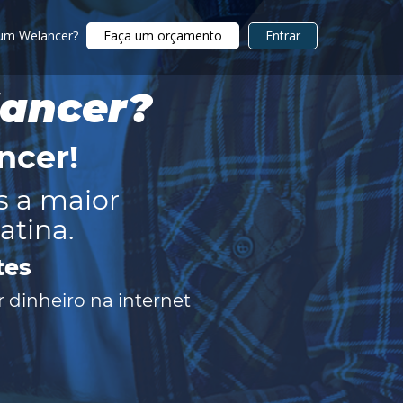
 um Welancer?
Faça um orçamento
Entrar
lancer?
ncer
!
s a maior
atina.
tes
 dinheiro na internet