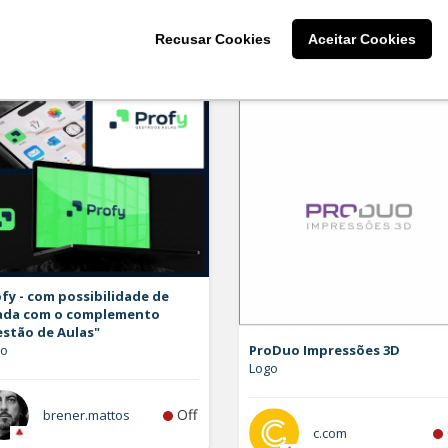
larissaserr
Recusar Cookies
Aceitar Cookies
fy - com possibilidade de
ada com o complemento
estão de Aulas"
go
ProDuo Impressões 3D
Logo
Off
brener.mattos
c.com