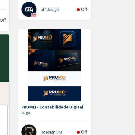
Off
at4design
Off
PRUMEI - Contabilidade Digital
Logo
Off
Rdesign SM