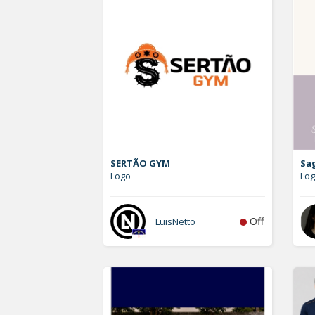
SERTÃO GYM
Sa
Logo
Lo
Off
LuisNetto