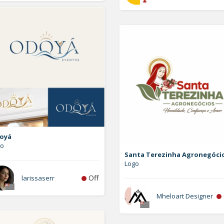
oyá
go
Santa Terezinha Agronegóci
Logo
Off
larissaserr
Mheloart Designer