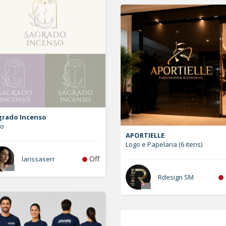
grado Incenso
go
APORTIELLE
Logo e Papelaria (6 itens)
Off
larissaserr
Rdesign SM