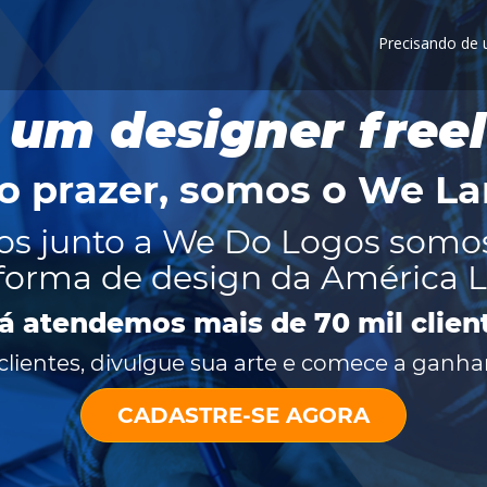
Precisando de
 um designer free
o prazer, somos o
We La
os junto a We Do Logos somo
forma de design da América L
já atendemos mais de 70 mil clien
lientes, divulgue sua arte e comece a ganhar
CADASTRE-SE AGORA