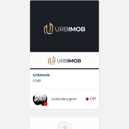
UrbImob
Logo
Off
snetodesigner