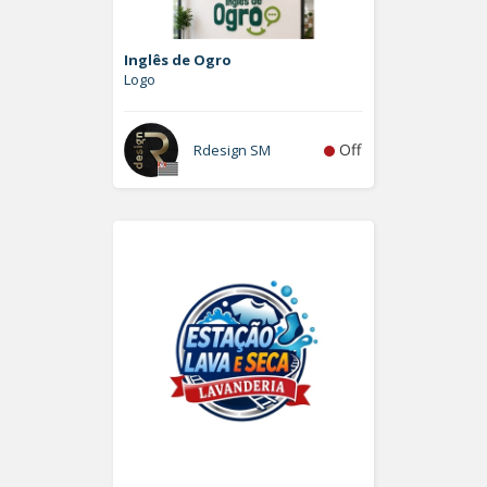
Inglês de Ogro
Logo
Off
Rdesign SM