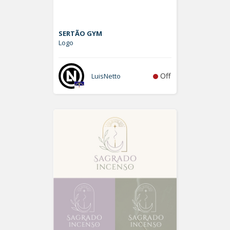
SERTÃO GYM
Logo
Off
LuisNetto