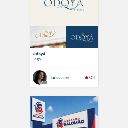
Odoyá
Logo
Off
larissaserr