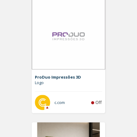
ProDuo Impressões 3D
Logo
Off
c.com