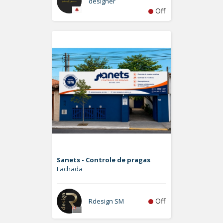
designer
Off
Sanets - Controle de pragas
Fachada
Off
Rdesign SM