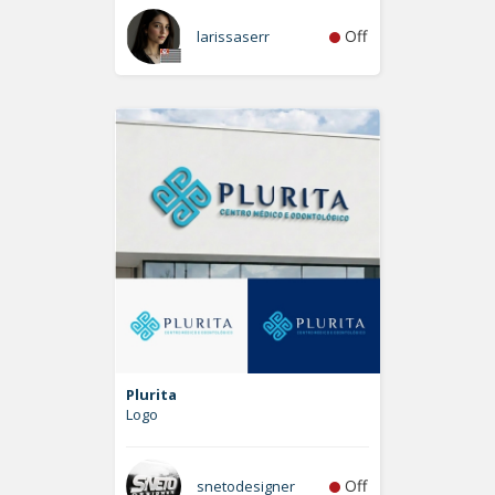
Off
larissaserr
Plurita
Logo
Off
snetodesigner