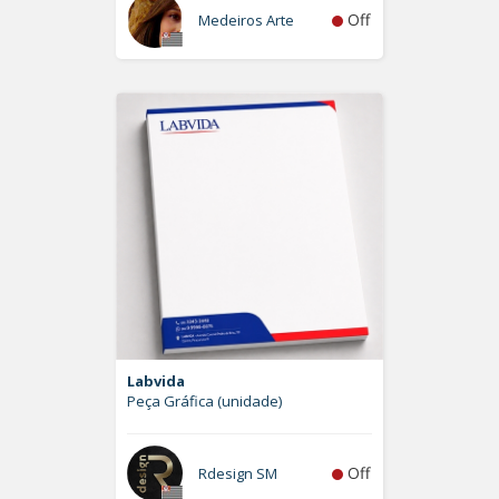
Off
Medeiros Arte
Labvida
Peça Gráfica (unidade)
Off
Rdesign SM