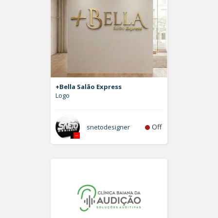
+Bella Salão Express
Logo
Off
snetodesigner