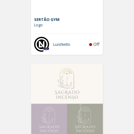
SERTÃO GYM
Logo
Off
LuisNetto