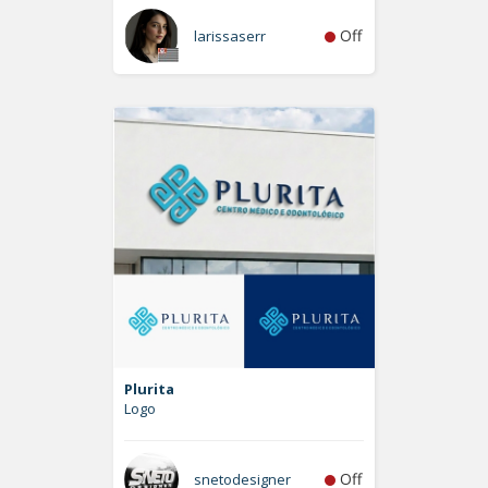
Off
larissaserr
Plurita
Logo
Off
snetodesigner