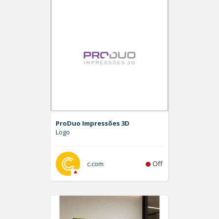
ProDuo Impressões 3D
Logo
Off
c.com