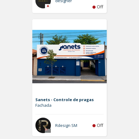
designer
Off
Sanets - Controle de pragas
Fachada
Off
Rdesign SM