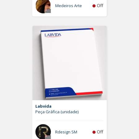
Off
Medeiros Arte
Labvida
Peça Gráfica (unidade)
Off
Rdesign SM