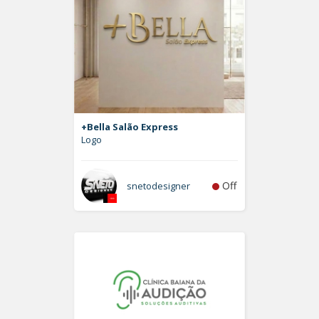
+Bella Salão Express
Logo
Off
snetodesigner