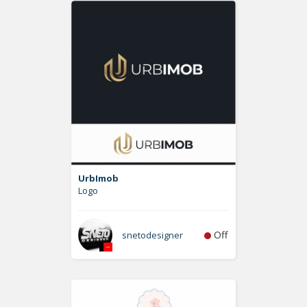
UrbImob
Logo
Off
snetodesigner