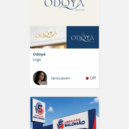
Odoyá
Logo
Off
larissaserr