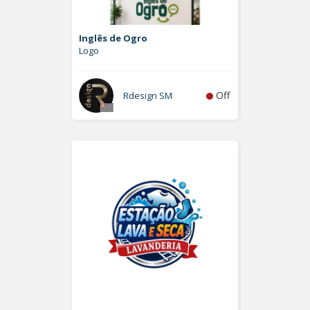
Inglês de Ogro
Logo
Off
Rdesign SM